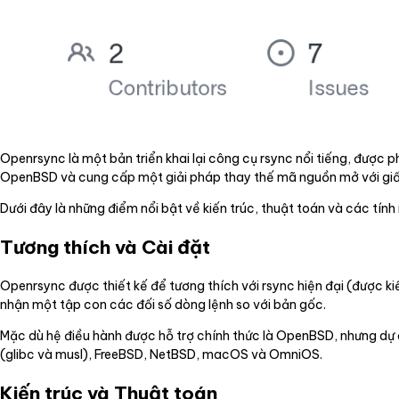
Openrsync là một bản triển khai lại công cụ rsync nổi tiếng, được
OpenBSD và cung cấp một giải pháp thay thế mã nguồn mở với giấy
Dưới đây là những điểm nổi bật về kiến trúc, thuật toán và các tí
Tương thích và Cài đặt
Openrsync được thiết kế để tương thích với rsync hiện đại (được kiểm
nhận một tập con các đối số dòng lệnh so với bản gốc.
Mặc dù hệ điều hành được hỗ trợ chính thức là OpenBSD, nhưng dự 
(glibc và musl), FreeBSD, NetBSD, macOS và OmniOS.
Kiến trúc và Thuật toán