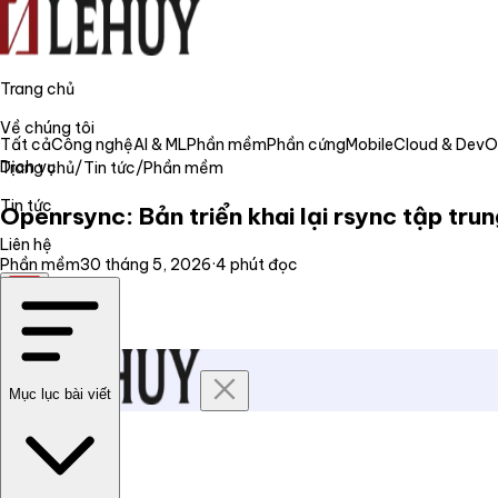
Trang chủ
Về chúng tôi
Tất cả
Công nghệ
AI & ML
Phần mềm
Phần cứng
Mobile
Cloud & Dev
Dịch vụ
Trang chủ
/
Tin tức
/
Phần mềm
Tin tức
Openrsync: Bản triển khai lại rsync tập t
Liên hệ
Phần mềm
30 tháng 5, 2026
·
4
phút đọc
VI
Mục lục bài viết
Trang chủ
Về chúng tôi