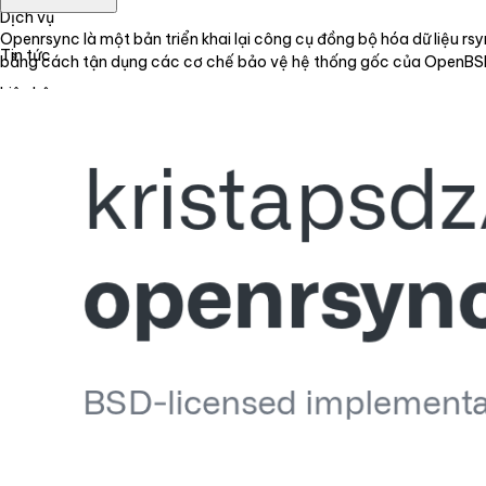
Dịch vụ
Openrsync là một bản triển khai lại công cụ đồng bộ hóa dữ liệu rs
Tin tức
bằng cách tận dụng các cơ chế bảo vệ hệ thống gốc của OpenBSD nh
Liên hệ
Tiếng Việt
English