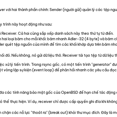
r với hai thành phần chính: Sender (người gửi) quản lý các tệp ngu
uy trình này hoạt động như sau:
i Receiver. Cả hai cùng sắp xếp danh sách này theo thứ tự từ điển.
án hai loại băm cho mỗi khối: băm nhanh Adler-32 (4 byte) và băm 
der quét tệp nguồn của mình để tìm các khối khớp dựa trên băm n
i đó. Nếu không, nó gửi dữ liệu thô. Receiver tái tạo tệp từ dữ liệu 
c xử lý tiến trình. Trong rsync gốc, có một tiến trình "generator" đượ
ột vòng lặp sự kiện (event loop) để phản hồi nhanh các yêu cầu đọc
ối đa các tính năng bảo mật gốc của OpenBSD để hạn chế tác động
thể thực hiện. Ví dụ, receiver chỉ được cấp quyền ghi đĩa khi khôn
 chặn các nỗ lực "thoát ra" (break out) khỏi thư mục đích. Đây là 