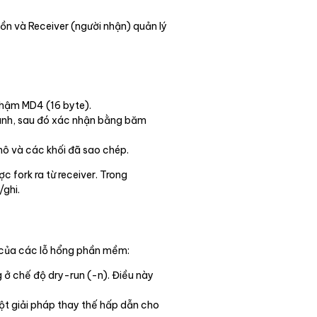
ồn và Receiver (người nhận) quản lý
chậm MD4 (16 byte).
hanh, sau đó xác nhận bằng băm
thô và các khối đã sao chép.
c fork ra từ receiver. Trong
/ghi.
 của các lỗ hổng phần mềm:
g ở chế độ dry-run (-n). Điều này
một giải pháp thay thế hấp dẫn cho