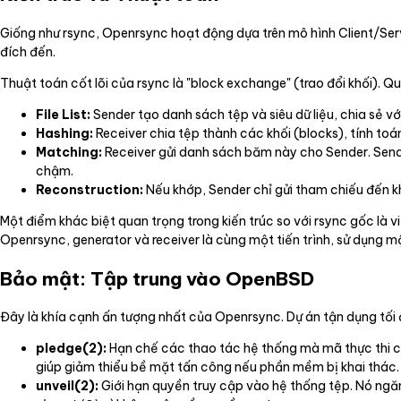
Giống như rsync, Openrsync hoạt động dựa trên mô hình Client/Serve
đích đến.
Thuật toán cốt lõi của rsync là "block exchange" (trao đổi khối). Q
File List:
Sender tạo danh sách tệp và siêu dữ liệu, chia sẻ vớ
Hashing:
Receiver chia tệp thành các khối (blocks), tính to
Matching:
Receiver gửi danh sách băm này cho Sender. Sen
chậm.
Reconstruction:
Nếu khớp, Sender chỉ gửi tham chiếu đến khố
Một điểm khác biệt quan trọng trong kiến trúc so với rsync gốc là việ
Openrsync, generator và receiver là cùng một tiến trình, sử dụng m
Bảo mật: Tập trung vào OpenBSD
Đây là khía cạnh ấn tượng nhất của Openrsync. Dự án tận dụng t
pledge(2):
Hạn chế các thao tác hệ thống mà mã thực thi có 
giúp giảm thiểu bề mặt tấn công nếu phần mềm bị khai thác.
unveil(2):
Giới hạn quyền truy cập vào hệ thống tệp. Nó ngăn