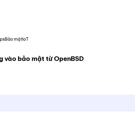
Ops
Bảo mật
IoT
rung vào bảo mật từ OpenBSD