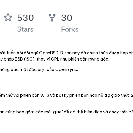
 phát triển bởi đội ngũ OpenBSD. Dự án này đã chính thức được hợp 
 phép BSD (ISC), thay vì GPL như phiên bản rsync gốc.
nh năng bảo mật đặc biệt của Openrsync.
 thử với phiên bản 3.1.3 và bất kỳ phiên bản nào hỗ trợ giao thức 27
án cũng bao gồm các mã "glue" để có thể biên dịch và chạy trên c