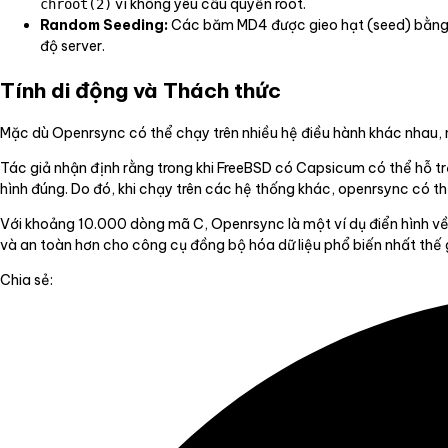
vì không yêu cầu quyền root.
chroot(2)
Random Seeding:
Các băm MD4 được gieo hạt (seed) bằn
độ server.
Tính di động và Thách thức
Mặc dù Openrsync có thể chạy trên nhiều hệ điều hành khác nhau,
Tác giả nhận định rằng trong khi FreeBSD có Capsicum có thể hỗ t
hình đúng. Do đó, khi chạy trên các hệ thống khác, openrsync có
Với khoảng 10.000 dòng mã C, Openrsync là một ví dụ điển hình về
và an toàn hơn cho công cụ đồng bộ hóa dữ liệu phổ biến nhất thế g
Chia sẻ: