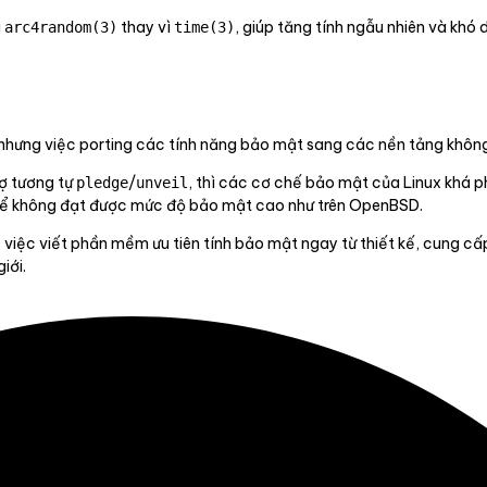
g
thay vì
, giúp tăng tính ngẫu nhiên và khó
arc4random(3)
time(3)
 nhưng việc porting các tính năng bảo mật sang các nền tảng khôn
rợ tương tự
/
, thì các cơ chế bảo mật của Linux khá p
pledge
unveil
 thể không đạt được mức độ bảo mật cao như trên OpenBSD.
 việc viết phần mềm ưu tiên tính bảo mật ngay từ thiết kế, cung c
iới.