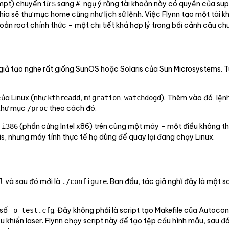
ompt) chuyển từ
sang
, ngụ ý rằng tài khoản này có quyền của sup
$
#
ia sẻ thư mục home cũng như lịch sử lệnh. Việc Flynn tạo một tài k
ản root chính thức – một chi tiết khá hợp lý trong bối cảnh câu ch
 giả tạo nghe rất giống SunOS hoặc Solaris của Sun Microsystems. Tu
của Linux (như
,
,
). Thêm vào đó, lện
kthreadd
migration
watchdogd
thư mục
theo cách đó.
/proc
n
(phần cứng Intel x86) trên cùng một máy – một điều không thể
i386
s, nhưng máy tính thực tế họ dùng để quay lại đang chạy Linux.
và sau đó mới là
. Ban đầu, tác giả nghĩ đây là một sa
l
./configure
 số
. Đây không phải là script tạo Makefile của Autoco
-o test.cfg
 khiển laser. Flynn chạy script này để tạo tệp cấu hình mẫu, sau 