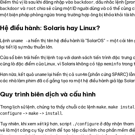
Điểm thú vị là sau khi đăng nhập vào
, dấu nhắc lệnh (pr
backdoor
và
chia sẻ cùng một ID người dùng và có thể cùng ch
backdoor
root
một biện pháp phòng ngừa trong trường hợp ông bị khóa khỏi tài kho
Hệ điều hành: Solaris hay Linux?
Lệnh
hiển thị tên hệ điều hành là "SolarOS" – một cái tên
uname -a
lại tiết lộ sự mâu thuẫn lớn.
Cửa sổ bên trái hiển thị lệnh
với danh sách tiến trình đặc trưng 
top
cũng là đặc điểm của Linux, vì Solaris không có tệp
trong 
meminfo
Hơn nữa, kết quả
lại hiển thị cả
(phần cứng SPARC) lẫ
uname
sun4m
các nhà làm phim đã cố gắng tạo ra một hệ điều hành giả lập Solari
Quy trình biên dịch và cấu hình
Trong lịch sử lệnh, chúng ta thấy chuỗi các lệnh
,
make
make instal
->
->
.
configure
make
install
Tuy nhiên, khi xem xét kỹ hơn, script
ở đây nhận tham
./configure
vẻ là một công cụ tùy chỉnh để tạo tệp cấu hình cho phần mềm điều