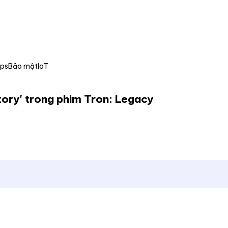
Ops
Bảo mật
IoT
story' trong phim Tron: Legacy