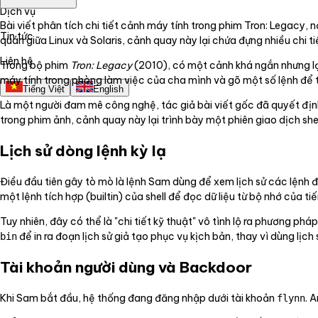
Dịch vụ
Bài viết phân tích chi tiết cảnh máy tính trong phim Tron: Legacy, n
Tin tức
quán giữa Linux và Solaris, cảnh quay này lại chứa đựng nhiều chi ti
Liên hệ
Trong bộ phim
Tron: Legacy
(2010), có một cảnh khá ngắn nhưng lạ
máy tính trong phòng làm việc của cha mình và gõ một số lệnh để tì
Tiếng Việt
English
Là một người đam mê công nghệ, tác giả bài viết gốc đã quyết định
trong phim ảnh, cảnh quay này lại trình bày một phiên giao dịch shell
Lịch sử dòng lệnh kỳ lạ
Điều đầu tiên gây tò mò là lệnh Sam dùng để xem lịch sử các lệnh 
một lệnh tích hợp (builtin) của shell để đọc dữ liệu từ bộ nhớ của tiế
Tuy nhiên, đây có thể là "chi tiết kỹ thuật" vô tình lộ ra phương ph
để in ra đoạn lịch sử giả tạo phục vụ kịch bản, thay vì dùng lịch
bin
Tài khoản người dùng và Backdoor
Khi Sam bắt đầu, hệ thống đang đăng nhập dưới tài khoản
. 
flynn