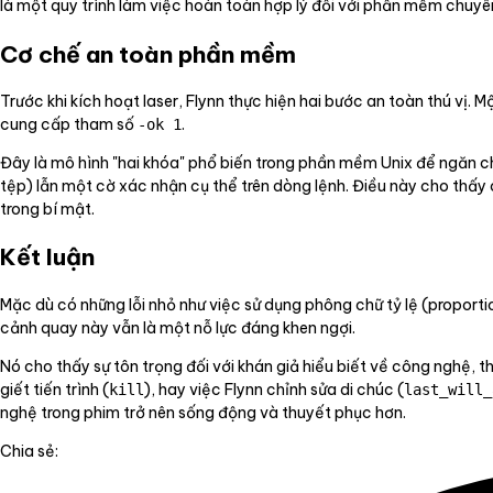
là một quy trình làm việc hoàn toàn hợp lý đối với phần mềm chuyê
Cơ chế an toàn phần mềm
Trước khi kích hoạt laser, Flynn thực hiện hai bước an toàn thú vị. M
cung cấp tham số
.
-ok 1
Đây là mô hình "hai khóa" phổ biến trong phần mềm Unix để ngăn ch
tệp) lẫn một cờ xác nhận cụ thể trên dòng lệnh. Điều này cho thấy
trong bí mật.
Kết luận
Mặc dù có những lỗi nhỏ như việc sử dụng phông chữ tỷ lệ (proportion
cảnh quay này vẫn là một nỗ lực đáng khen ngợi.
Nó cho thấy sự tôn trọng đối với khán giả hiểu biết về công nghệ, 
giết tiến trình (
), hay việc Flynn chỉnh sửa di chúc (
kill
last_will_
nghệ trong phim trở nên sống động và thuyết phục hơn.
Chia sẻ: