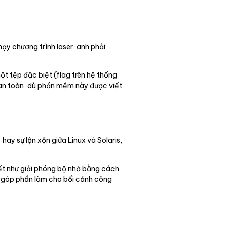
 chạy chương trình laser, anh phải
t tệp đặc biệt (flag trên hệ thống
 an toàn, dù phần mềm này được viết
hay sự lộn xộn giữa Linux và Solaris,
tiết như giải phóng bộ nhớ bằng cách
ều góp phần làm cho bối cảnh công