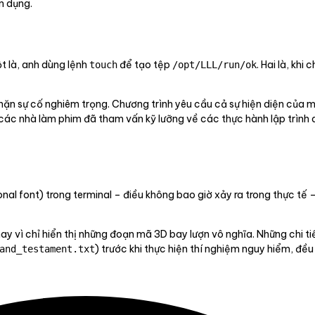
n dụng.
ột là, anh dùng lệnh
để tạo tệp
. Hai là, khi
touch
/opt/LLL/run/ok
ặn sự cố nghiêm trọng. Chương trình yêu cầu cả sự hiện diện của mộ
 các nhà làm phim đã tham vấn kỹ lưỡng về các thực hành lập trình
al font) trong terminal – điều không bao giờ xảy ra trong thực tế – 
thay vì chỉ hiển thị những đoạn mã 3D bay lượn vô nghĩa. Những chi 
) trước khi thực hiện thí nghiệm nguy hiểm, đ
and_testament.txt