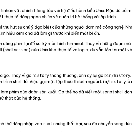
ơi nhân vật chính tương tác với hệ điều hành kiểu Unix. Mặc dù có mộ
ết thực tế đáng ngạc nhiên về quản trị hệ thống và lập trình.
i thu hút sự chú ý đặc biệt của những người đam mê công nghệ. Nh
m hiểu xem cha đã làm gì trước khi biến mất bí ẩn.
 dừng phim lại để soi kỹ màn hình terminal. Thay vì những đoạn mã 
 (shell session) của Unix khá thực tế và logic, dù vẫn tồn tại một vài
đã gõ. Thay vì gõ
thông thường, anh ấy lại gõ
history
bin/history
n trình shell đó. Việc gọi một tệp thực thi bên ngoài
là 
bin/history
áp làm phim của đoàn sản xuất. Có thể họ đã viết một script shell đơn
 sử thật của hệ thống.
Anh thử đăng nhập vào
nhưng thất bại, sau đó chuyển sang dùn
root