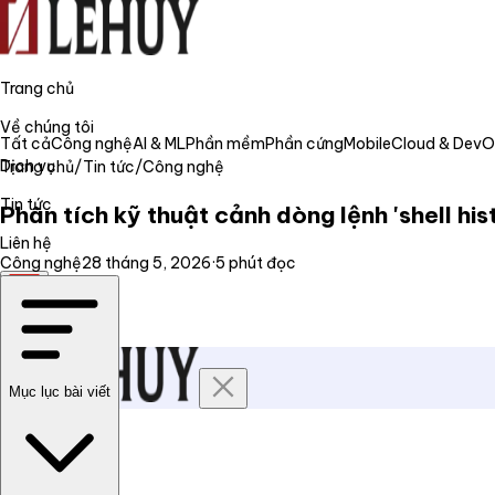
Trang chủ
Về chúng tôi
Tất cả
Công nghệ
AI & ML
Phần mềm
Phần cứng
Mobile
Cloud & Dev
Dịch vụ
Trang chủ
/
Tin tức
/
Công nghệ
Tin tức
Phân tích kỹ thuật cảnh dòng lệnh 'shell hi
Liên hệ
Công nghệ
28 tháng 5, 2026
·
5
phút đọc
VI
Mục lục bài viết
Trang chủ
Về chúng tôi