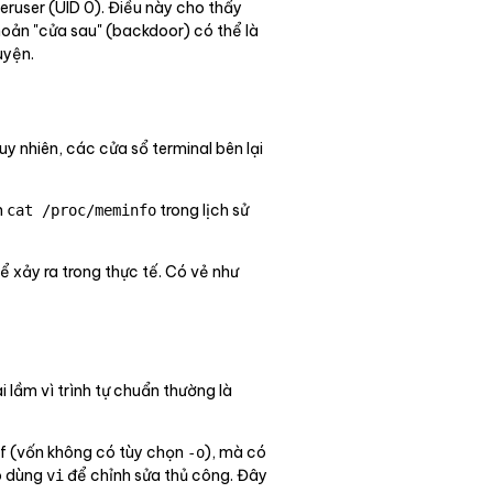
eruser (UID 0). Điều này cho thấy
hoản "cửa sau" (backdoor) có thể là
uyện.
y nhiên, các cửa sổ terminal bên lại
h
trong lịch sử
cat /proc/meminfo
 xảy ra trong thực tế. Có vẻ như
i lầm vì trình tự chuẩn thường là
nf (vốn không có tùy chọn
), mà có
-o
đó dùng
để chỉnh sửa thủ công. Đây
vi