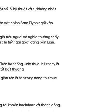
t số lỗi kỹ thuật và sự không nhất
ân vật chính Sam Flynn ngồi vào
giả trêu ngươi vô nghĩa thường thấy
 chi tiết "gai góc" đáng bàn luận.
. Trên hệ thống Unix thực,
là
history
rất bất thường.
 giản tên là
trong thư mục
history
g tài khoản
và thành công.
backdoor