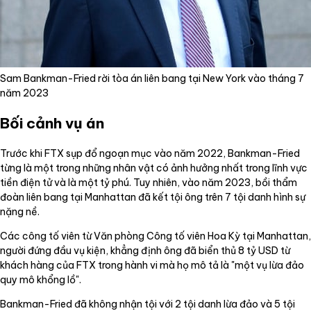
Sam Bankman-Fried rời tòa án liên bang tại New York vào tháng 7
năm 2023
Bối cảnh vụ án
Trước khi FTX sụp đổ ngoạn mục vào năm 2022, Bankman-Fried
từng là một trong những nhân vật có ảnh hưởng nhất trong lĩnh vực
tiền điện tử và là một tỷ phú. Tuy nhiên, vào năm 2023, bồi thẩm
đoàn liên bang tại Manhattan đã kết tội ông trên 7 tội danh hình sự
nặng nề.
Các công tố viên từ Văn phòng Công tố viên Hoa Kỳ tại Manhattan,
người đứng đầu vụ kiện, khẳng định ông đã biển thủ 8 tỷ USD từ
khách hàng của FTX trong hành vi mà họ mô tả là "một vụ lừa đảo
quy mô khổng lồ".
Bankman-Fried đã không nhận tội với 2 tội danh lừa đảo và 5 tội