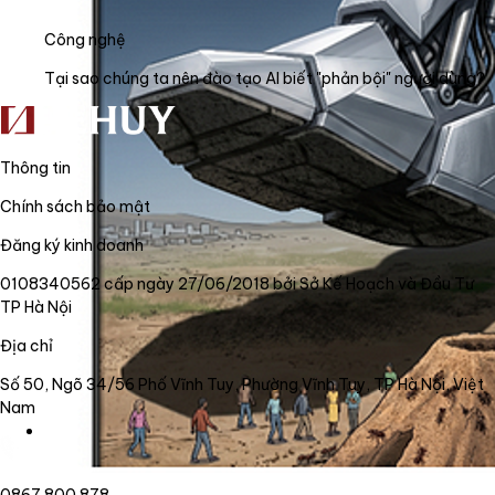
Công nghệ
Tại sao chúng ta nên đào tạo AI biết "phản bội" người dùng?
Thông tin
Chính sách bảo mật
Đăng ký kinh doanh
0108340562 cấp ngày 27/06/2018 bởi Sở Kế Hoạch và Đầu Tư
TP Hà Nội
Địa chỉ
Số 50, Ngõ 34/56 Phố Vĩnh Tuy, Phường Vĩnh Tuy, TP Hà Nội, Việt
Nam