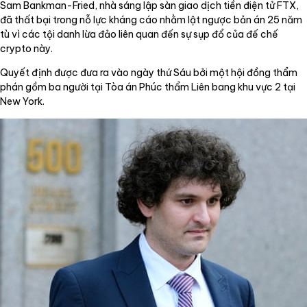
Sam Bankman-Fried, nhà sáng lập sàn giao dịch tiền điện tử FTX,
đã thất bại trong nỗ lực kháng cáo nhằm lật ngược bản án 25 năm
tù vì các tội danh lừa đảo liên quan đến sự sụp đổ của đế chế
crypto này.
Quyết định được đưa ra vào ngày thứ Sáu bởi một hội đồng thẩm
phán gồm ba người tại Tòa án Phúc thẩm Liên bang khu vực 2 tại
New York.