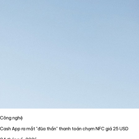
Công nghệ
Cash App ra mắt "đũa thần" thanh toán chạm NFC giá 25 USD