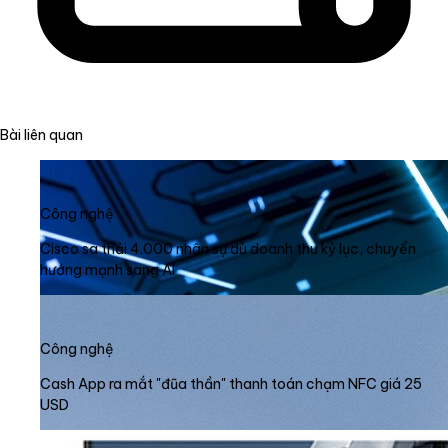
Bài liên quan
Công nghệ
Cisco sa thải 4.000 nhân sự dù doanh thu kỷ lục, chuyển
hướng mạnh sang AI
Công nghệ
Cash App ra mắt "đũa thần" thanh toán chạm NFC giá 25
USD