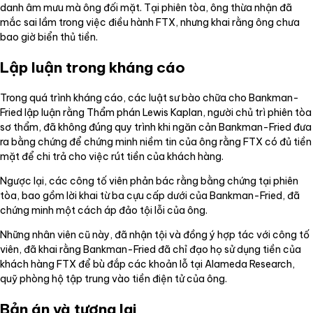
danh âm mưu mà ông đối mặt. Tại phiên tòa, ông thừa nhận đã
mắc sai lầm trong việc điều hành FTX, nhưng khai rằng ông chưa
bao giờ biển thủ tiền.
Lập luận trong kháng cáo
Trong quá trình kháng cáo, các luật sư bào chữa cho Bankman-
Fried lập luận rằng Thẩm phán Lewis Kaplan, người chủ trì phiên tòa
sơ thẩm, đã không đúng quy trình khi ngăn cản Bankman-Fried đưa
ra bằng chứng để chứng minh niềm tin của ông rằng FTX có đủ tiền
mặt để chi trả cho việc rút tiền của khách hàng.
Ngược lại, các công tố viên phản bác rằng bằng chứng tại phiên
tòa, bao gồm lời khai từ ba cựu cấp dưới của Bankman-Fried, đã
chứng minh một cách áp đảo tội lỗi của ông.
Những nhân viên cũ này, đã nhận tội và đồng ý hợp tác với công tố
viên, đã khai rằng Bankman-Fried đã chỉ đạo họ sử dụng tiền của
khách hàng FTX để bù đắp các khoản lỗ tại Alameda Research,
quỹ phòng hộ tập trung vào tiền điện tử của ông.
Bản án và tương lai