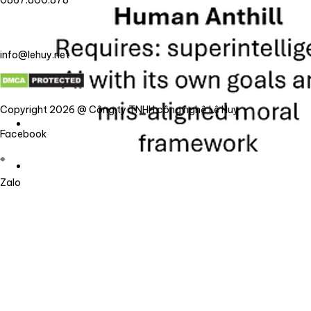
0867.800.878
info@lehuy.net
Copyright 2026 @ Công ty TNHH công nghệ Lê Huy
Facebook
Zalo