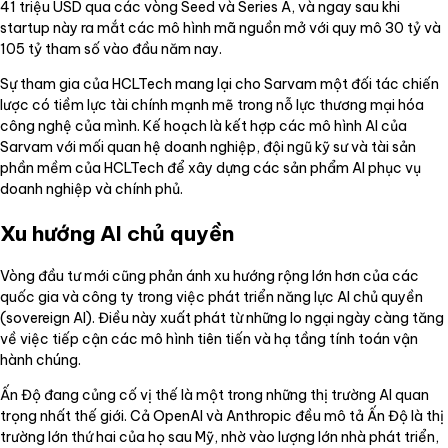
41 triệu USD qua các vòng Seed và Series A, và ngay sau khi
startup này ra mắt các mô hình mã nguồn mở với quy mô 30 tỷ và
105 tỷ tham số vào đầu năm nay.
Sự tham gia của HCLTech mang lại cho Sarvam một đối tác chiến
lược có tiềm lực tài chính mạnh mẽ trong nỗ lực thương mại hóa
công nghệ của mình. Kế hoạch là kết hợp các mô hình AI của
Sarvam với mối quan hệ doanh nghiệp, đội ngũ kỹ sư và tài sản
phần mềm của HCLTech để xây dựng các sản phẩm AI phục vụ
doanh nghiệp và chính phủ.
Xu hướng AI chủ quyền
Vòng đầu tư mới cũng phản ánh xu hướng rộng lớn hơn của các
quốc gia và công ty trong việc phát triển năng lực AI chủ quyền
(sovereign AI). Điều này xuất phát từ những lo ngại ngày càng tăng
về việc tiếp cận các mô hình tiên tiến và hạ tầng tính toán vận
hành chúng.
Ấn Độ đang củng cố vị thế là một trong những thị trường AI quan
trọng nhất thế giới. Cả OpenAI và Anthropic đều mô tả Ấn Độ là thị
trường lớn thứ hai của họ sau Mỹ, nhờ vào lượng lớn nhà phát triển,