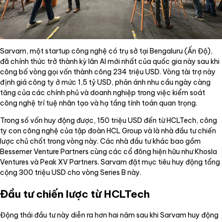
Sarvam, một startup công nghệ có trụ sở tại Bengaluru (Ấn Độ),
đã chính thức trở thành kỳ lân AI mới nhất của quốc gia này sau khi
công bố vòng gọi vốn thành công 234 triệu USD. Vòng tài trợ này
định giá công ty ở mức 1,5 tỷ USD, phản ánh nhu cầu ngày càng
tăng của các chính phủ và doanh nghiệp trong việc kiểm soát
công nghệ trí tuệ nhân tạo và hạ tầng tính toán quan trọng.
Trong số vốn huy động được, 150 triệu USD đến từ HCLTech, công
ty con công nghệ của tập đoàn HCL Group và là nhà đầu tư chiến
lược chủ chốt trong vòng này. Các nhà đầu tư khác bao gồm
Bessemer Venture Partners cùng các cổ đông hiện hữu như Khosla
Ventures và Peak XV Partners. Sarvam đặt mục tiêu huy động tổng
cộng 300 triệu USD cho vòng Series B này.
Đầu tư chiến lược từ HCLTech
Động thái đầu tư này diễn ra hơn hai năm sau khi Sarvam huy động