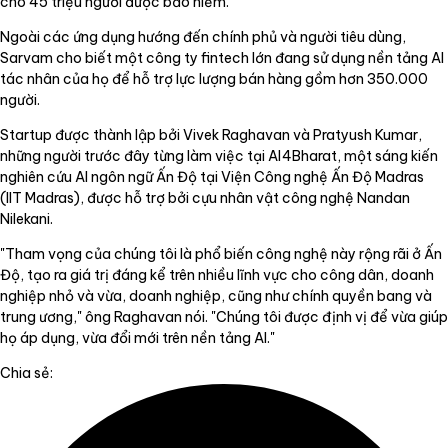
cho 45 triệu người được bảo hiểm.
Ngoài các ứng dụng hướng đến chính phủ và người tiêu dùng,
Sarvam cho biết một công ty fintech lớn đang sử dụng nền tảng AI
tác nhân của họ để hỗ trợ lực lượng bán hàng gồm hơn 350.000
người.
Startup được thành lập bởi Vivek Raghavan và Pratyush Kumar,
những người trước đây từng làm việc tại AI4Bharat, một sáng kiến
nghiên cứu AI ngôn ngữ Ấn Độ tại Viện Công nghệ Ấn Độ Madras
(IIT Madras), được hỗ trợ bởi cựu nhân vật công nghệ Nandan
Nilekani.
"Tham vọng của chúng tôi là phổ biến công nghệ này rộng rãi ở Ấn
Độ, tạo ra giá trị đáng kể trên nhiều lĩnh vực cho công dân, doanh
nghiệp nhỏ và vừa, doanh nghiệp, cũng như chính quyền bang và
trung ương," ông Raghavan nói. "Chúng tôi được định vị để vừa giúp
họ áp dụng, vừa đổi mới trên nền tảng AI."
Chia sẻ: