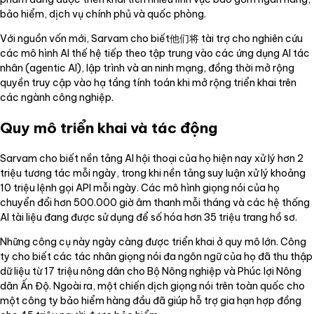
bảo hiểm, dịch vụ chính phủ và quốc phòng.
Với nguồn vốn mới, Sarvam cho biết他们将 tài trợ cho nghiên cứu
các mô hình AI thế hệ tiếp theo tập trung vào các ứng dụng AI tác
nhân (agentic AI), lập trình và an ninh mạng, đồng thời mở rộng
quyền truy cập vào hạ tầng tính toán khi mở rộng triển khai trên
các ngành công nghiệp.
Quy mô triển khai và tác động
Sarvam cho biết nền tảng AI hội thoại của họ hiện nay xử lý hơn 2
triệu tương tác mỗi ngày, trong khi nền tảng suy luận xử lý khoảng
10 triệu lệnh gọi API mỗi ngày. Các mô hình giọng nói của họ
chuyển đổi hơn 500.000 giờ âm thanh mỗi tháng và các hệ thống
AI tài liệu đang được sử dụng để số hóa hơn 35 triệu trang hồ sơ.
Những công cụ này ngày càng được triển khai ở quy mô lớn. Công
ty cho biết các tác nhân giọng nói đa ngôn ngữ của họ đã thu thập
dữ liệu từ 17 triệu nông dân cho Bộ Nông nghiệp và Phúc lợi Nông
dân Ấn Độ. Ngoài ra, một chiến dịch giọng nói trên toàn quốc cho
một công ty bảo hiểm hàng đầu đã giúp hỗ trợ gia hạn hợp đồng