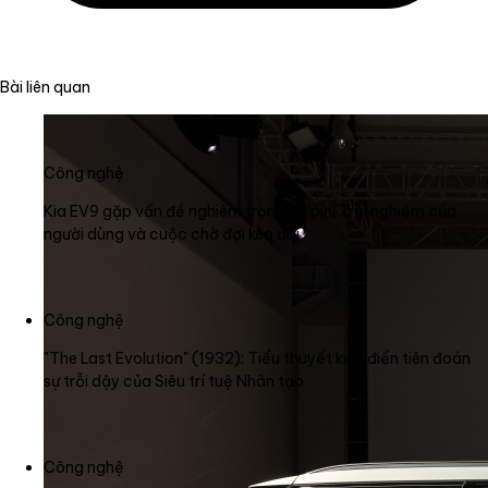
Bài liên quan
Công nghệ
Kia EV9 gặp vấn đề nghiêm trọng về pin: Trải nghiệm của
người dùng và cuộc chờ đợi kéo dài
Công nghệ
"The Last Evolution" (1932): Tiểu thuyết kinh điển tiên đoán
sự trỗi dậy của Siêu trí tuệ Nhân tạo
Công nghệ