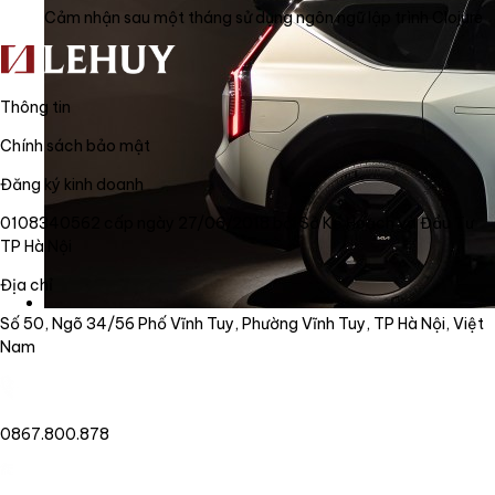
Cảm nhận sau một tháng sử dụng ngôn ngữ lập trình Clojure
Thông tin
Chính sách bảo mật
Đăng ký kinh doanh
0108340562 cấp ngày 27/06/2018 bởi Sở Kế Hoạch và Đầu Tư
TP Hà Nội
Địa chỉ
Số 50, Ngõ 34/56 Phố Vĩnh Tuy, Phường Vĩnh Tuy, TP Hà Nội, Việt
Nam
0867.800.878