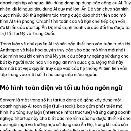
doanh nghiệp và người tiêu dùng đang áp dụng các công cụ AI. Tuy
nhiên, dù là người tiêu dùng AI quy mô lớn, Ấn Độ vẫn chưa sản sinh
được nhiều đối thủ nghiêm túc trong cuộc đua phát triển các mô
hình AI tiên phong. Chi phí tính toán cao và hạn chế tiếp cận vốn
đã khiến các startup Ấn Độ khó cạnh tranh với các đối thủ được tài
trợ tốt tại Mỹ và Trung Quốc.
Tranh luận về chủ quyền AI trở nên cấp thiết hơn vào tuần trước khi
Anthropic vô hiệu hóa quyền truy cập vào các mô hình mới nhất
của mình sau khi chính phủ Mỹ yêu cầu công ty ngừng sử dụng cho
bất kỳ người nước nào vì lo ngại an ninh quốc gia. Động thái này
làm nổi bật việc quyền truy cập vào các hệ thống AI tiên tiến vẫn
tập trung vào một số ít nhà cung cấp nước ngoài.
Mô hình toàn diện và tối ưu hóa ngôn ngữ
Sarvam là một trong số ít startup đang cố gắng xây dựng một
doanh nghiệp AI toàn diện (full-stack), bao gồm phát triển mô
hình, hạ tầng suy luận (inference infrastructure) và ứng dụng doanh
nghiệp. Startup này cho biết các mô hình của họ được thiết kế cho
các ngôn ngữ và trường hợp sử dụng của Ấn Độ, trong khi các sản
phẩm đang được triển khai trên nhiều lĩnh vực bao gồm ngân hàng,