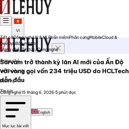
VI
Tất cả
Công nghệ
AI & ML
Phần mềm
Phần cứng
Mobile
Cloud &
DevOps
Bảo mật
IoT
Trang chủ
/
Tin tức
/
Công nghệ
Trang chủ
Sarvam trở thành kỳ lân AI mới của Ấn Độ
với vòng gọi vốn 234 triệu USD do HCLTech
Về chúng tôi
dẫn đầu
Dịch vụ
Tin tức
Công nghệ
15 tháng 6, 2026
·
5
phút đọc
Liên hệ
Tiếng Việt
English
Mục lục bài viết