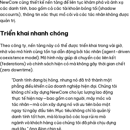
NewCore cũng thiết kế nền tảng để liên tục khám phá và ánh xạ
các danh tính, bao gồm cả các tài khoản bóng tối (shadow
accounts), thông tin xác thực mồ côi và các tác nhân không được
quản trị.
Triển khai nhanh chóng
Theo công ty, nền tảng này có thể được triển khai trong vài giờ,
nhờ vào mô hình cùng tồn tại dẫn động bởi tác nhân (agent-driven
coexistence model). Mô hình này giúp di chuyển các liên kết
(federations) và chính sách hiện có mà không gây thời gian chết
(zero downtime).
"Danh tính đang bị hỏng, nhưng nó đã trở thành mặt
phẳng điều khiển của doanh nghiệp hiện đại. Chúng tôi
không chỉ xây dựng NewCore cho lực lượng lao động
thực tế hiện nay—bao gồm con người, máy móc và
tác nhân—mà còn xây dựng nó với ưu tiên bảo mật
ngay từ ngày đầu tiên. Mục tiêu không chỉ là quản lý
danh tính tốt hơn, mà là loại bỏ các loại rủi ro mà
ngành và khách hàng của chúng tôi đã phải chịu đựng
quá lâu," ông Alon chia sẻ.