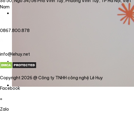
Số 50, Ngõ 34/56 Phố Vĩnh Tuy, Phường Vĩnh Tuy, TP Hà Nội, Việt
Nam
0867.800.878
info@lehuy.net
Copyright 2026 @ Công ty TNHH công nghệ Lê Huy
Facebook
Zalo