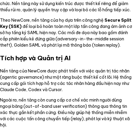
chức. Nền tảng này sử dụng kiến trúc được thiết kế riêng để giảm
thiểu rủi ro, quản lý quyền truy cập và loại bỏ các lỗ hổng tiếp xúc.
Theo NewCore, nền tảng của họ dựa trên công nghệ
Secure Split
Key (SSK)
để loại bỏ hoàn toàn một lớp tấn công đang ám ảnh cơ
sở hạ tầng ký SAML hiện nay. Các mối đe dọa này bao gồm đánh
cắp phiên kiểu kẻ đứng giữa (adversary-in-the-middle session
theft), Golden SAML và phát lại mã thông báo (token replay).
Tích hợp và Quản trị AI
Nền tảng của NewCore được phát triển với việc quản trị tác nhân
(agentic governance) như một ràng buộc thiết kế cốt lõi. Hệ thống
cung cấp gói tích hợp hỗ trợ các tác nhân hàng đầu hiện nay như
Claude Code, Codex và Cursor.
Ngoài ra, nền tảng còn cung cấp cơ chế xác minh người dùng
ngoại băng (out-of-band user verification) thông qua thông tin
xác thực gắn kết phần cứng. Điều này giúp hệ thống miễn nhiễm
với các cuộc tấn công chuyển tiếp (relay), phát lại và kỹ thuật xã
hội.