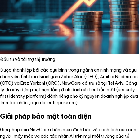
Đầu tư và tài trợ thị trường
Được thành lập bởi các cựu binh trong ngành an ninh mạng và cựu
nhân viên tình báo Israel gồm Zohar Alon (CEO), Amihai Neiderman
(CTO) và Erez Yarkoni (CRO), NewCore có trụ sở tại Tel Aviv. Công
ty đã xây dựng một nền tảng định danh ưu tiên bảo mật (security-
first identity platform) dành riêng cho kỷ nguyên doanh nghiệp dựa
trên tác nhân (agentic enterprise era).
Giải pháp bảo mật toàn diện
Giải pháp của NewCore nhằm mục đích bảo vệ danh tính của con
người, máy móc và các tác nhân AI trên mọi môi trường của tổ