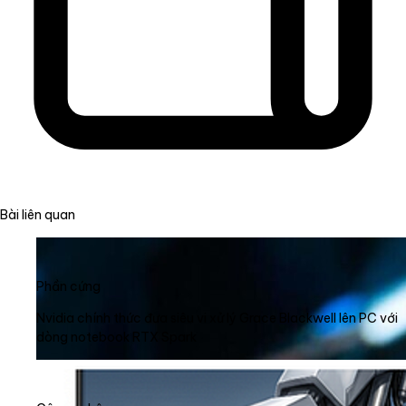
Bài liên quan
Phần cứng
Nvidia chính thức đưa siêu vi xử lý Grace Blackwell lên PC với
dòng notebook RTX Spark