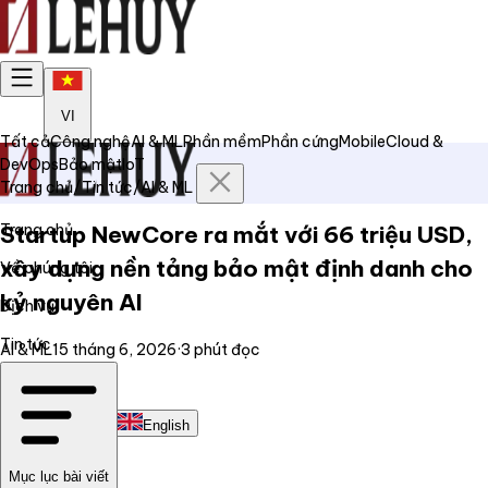
VI
Tất cả
Công nghệ
AI & ML
Phần mềm
Phần cứng
Mobile
Cloud &
DevOps
Bảo mật
IoT
Trang chủ
/
Tin tức
/
AI & ML
Trang chủ
Startup NewCore ra mắt với 66 triệu USD,
xây dựng nền tảng bảo mật định danh cho
Về chúng tôi
kỷ nguyên AI
Dịch vụ
Tin tức
AI & ML
15 tháng 6, 2026
·
3
phút đọc
Liên hệ
Tiếng Việt
English
Mục lục bài viết