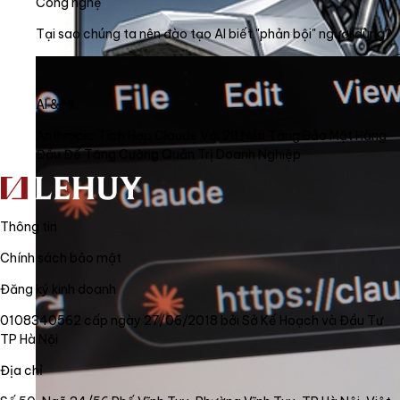
Công nghệ
Tại sao chúng ta nên đào tạo AI biết "phản bội" người dùng?
AI & ML
Anthropic Tích Hợp Claude Với 28 Nền Tảng Bảo Mật Hàng
Đầu Để Tăng Cường Quản Trị Doanh Nghiệp
Thông tin
Chính sách bảo mật
Đăng ký kinh doanh
0108340562 cấp ngày 27/06/2018 bởi Sở Kế Hoạch và Đầu Tư
TP Hà Nội
Địa chỉ