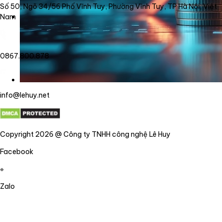
Số 50, Ngõ 34/56 Phố Vĩnh Tuy, Phường Vĩnh Tuy, TP Hà Nội, Việt
Nam
0867.800.878
info@lehuy.net
Copyright 2026 @ Công ty TNHH công nghệ Lê Huy
Facebook
Zalo