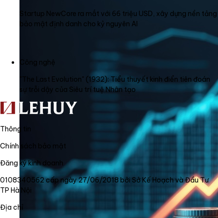
Startup NewCore ra mắt với 66 triệu USD, xây dựng nền tảng
bảo mật định danh cho kỷ nguyên AI
Công nghệ
"The Last Evolution" (1932): Tiểu thuyết kinh điển tiên đoán
sự trỗi dậy của Siêu trí tuệ Nhân tạo
Thông tin
Chính sách bảo mật
Đăng ký kinh doanh
0108340562 cấp ngày 27/06/2018 bởi Sở Kế Hoạch và Đầu Tư
TP Hà Nội
Địa chỉ