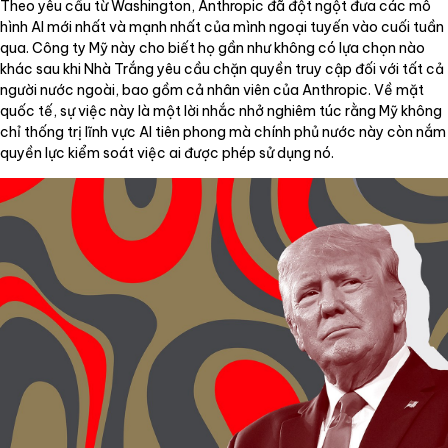
Theo yêu cầu từ Washington, Anthropic đã đột ngột đưa các mô
hình AI mới nhất và mạnh nhất của mình ngoại tuyến vào cuối tuần
qua. Công ty Mỹ này cho biết họ gần như không có lựa chọn nào
khác sau khi Nhà Trắng yêu cầu chặn quyền truy cập đối với tất cả
người nước ngoài, bao gồm cả nhân viên của Anthropic. Về mặt
quốc tế, sự việc này là một lời nhắc nhở nghiêm túc rằng Mỹ không
chỉ thống trị lĩnh vực AI tiên phong mà chính phủ nước này còn nắm
quyền lực kiểm soát việc ai được phép sử dụng nó.