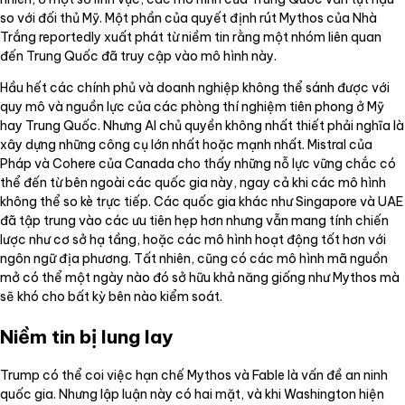
so với đối thủ Mỹ. Một phần của quyết định rút Mythos của Nhà
Trắng reportedly xuất phát từ niềm tin rằng một nhóm liên quan
đến Trung Quốc đã truy cập vào mô hình này.
Hầu hết các chính phủ và doanh nghiệp không thể sánh được với
quy mô và nguồn lực của các phòng thí nghiệm tiên phong ở Mỹ
hay Trung Quốc. Nhưng AI chủ quyền không nhất thiết phải nghĩa là
xây dựng những công cụ lớn nhất hoặc mạnh nhất. Mistral của
Pháp và Cohere của Canada cho thấy những nỗ lực vững chắc có
thể đến từ bên ngoài các quốc gia này, ngay cả khi các mô hình
không thể so kè trực tiếp. Các quốc gia khác như Singapore và UAE
đã tập trung vào các ưu tiên hẹp hơn nhưng vẫn mang tính chiến
lược như cơ sở hạ tầng, hoặc các mô hình hoạt động tốt hơn với
ngôn ngữ địa phương. Tất nhiên, cũng có các mô hình mã nguồn
mở có thể một ngày nào đó sở hữu khả năng giống như Mythos mà
sẽ khó cho bất kỳ bên nào kiểm soát.
Niềm tin bị lung lay
Trump có thể coi việc hạn chế Mythos và Fable là vấn đề an ninh
quốc gia. Nhưng lập luận này có hai mặt, và khi Washington hiện