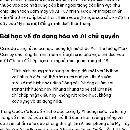
thuộc vào các nhà cung cấp bên ngoài trong các lĩnh vực như
chip, điện toán đám mây và AI. Tuy nhiên, sự cố Anthropic khiến
vấn đề trở nên cấp bách hơn, thêm vào sự lo ngại sâu sắc về độ tin
cậy của Mỹ như một đồng minh dưới thời Trump.
Bài học về đa dạng hóa và AI chủ quyền
Canada cũng rút ra bài học tương tự như Châu Âu. Thủ tướng Mark
Carney cho rằng tình hình làm nổi bật rủi ro của việc chỉ dựa vào
một đối tác để tiếp cận các nguồn lực quan trọng như AI.
"Tình hình chung mà chúng ta đang đối mặt với Mythos
và Fable là điều có thể xảy ra khi quá phụ thuộc vào
một số mô hình nhất định," ông nói. "Không ai làm sai
trong tình huống này. Nhưng chúng ta sẽ sai lầm nếu
chỉ chấp nhận điều này, không rút ra bài học, không
xây dựng và đa dạng hóa."
Trung Quốc đã lâu cổ vũ cho các công ty AI trong nước, và là một
trong số ít nơi có các mô hình có thể cạnh tranh sòng phẳng với
các sản phẩm của các phòng thí nghiệm AI tiên phong của Mỹ. Tuy
nhiên, ở một số lĩnh vực, các mô hình của Trung Quốc vẫn tụt hậu