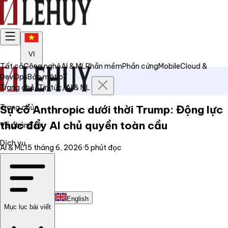
VI
Tất cả
Công nghệ
AI & ML
Phần mềm
Phần cứng
Mobile
Cloud &
DevOps
Bảo mật
IoT
Trang chủ
/
Tin tức
/
AI & ML
Trang chủ
Sự cố Anthropic dưới thời Trump: Động lực
thúc đẩy AI chủ quyền toàn cầu
Về chúng tôi
Dịch vụ
AI & ML
15 tháng 6, 2026
·
5
phút đọc
Tin tức
Liên hệ
Tiếng Việt
English
Mục lục bài viết