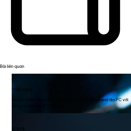
Bài liên quan
Phần cứng
Nvidia chính thức đưa siêu vi xử lý Grace Blackwell lên PC với
dòng notebook RTX Spark
AI & ML