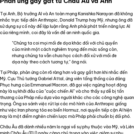
Phản ứng gay gắt từ Châu Âu và Anh
Tại Anh, Bộ trưởng AI và An toàn mạng Kanishka Narayan đã không
nhắc trực tiếp đến Anthropic, Donald Trump hay Mỹ, nhưng ông đã
sử dụng sự cố này để lập luận rằng Anh phải phát triển năng lực AI
của riêng mình, coi đây là vấn đề an ninh quốc gia.
"Chúng ta coi mọi mối đe dọa khác đối với chủ quyền
của mình một cách nghiêm trọng đến mức sống còn,
nhưng chúng ta vẫn chưa học cách đối xử với mối đe
dọa này theo cách tương tự," ông nói.
Tại Pháp, phản ứng còn rõ ràng hơn và gay gắt hơn khi nhắc đến
Mỹ. Cựu Thủ tướng Gabriel Attal, ứng viên tổng thống của đảng
Phục hưng của Emmanuel Macron, đã gọi việc ngừng hoạt động
này là sự khởi đầu của "cuộc chiến AI" và cho thấy sự dễ bị tổn
thương của Pháp nếu dựa vào người khác cho các công nghệ quan
trọng. Ông so sánh việc rút lại các mô hình của Anthropic giống
như việc Iran phong tỏa eo biển Hormuz, nơi quyền tiếp cận AI hiện
nay là một điểm nghẽn chiến lược mà Pháp phải chuẩn bị đối phó.
Châu Âu đã dành nhiều năm lo ngại về sự phụ thuộc vào Mỹ, và Liên
minh Châu Âu (EU) ngày càng chú trọng vào việc giảm sự phụ