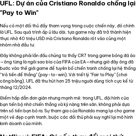
UFL: Dự án của Cristiano Ronaldo chống lại
"Pay to Win"
Nếu có một đối thủ đầy tham vọng trong cuộc chiến này, đó chính
là UFL. Sau quá trình ấp ủ lâu dài, tựa game này đã trở thành hiện
thực nhờ 40 triệu USD mà Cristiano Ronaldo rót vào cùng một
nhóm nhà đầu tư.
Đây không phải lần đầu chúng ta thấy CR7 trong game bóng đá ảo
—ông từng là ngôi sao bìa của FIFA của EA—nhưng giờ đây ông đã
bước vào thế giới game để tuyên bố chiến tranh chống lại hệ thống
"trả tiền để thắng" (pay-to-win). Với triết lý "Fair to Play" (chơi
công bằng), UFL đã thu hút hơn 25 triệu người dùng tích cực kể từ
tháng 12/2024.
Điểm hấp dẫn đơn giản nhưng mạnh mẽ: trong UFL, đội hình của
bạn tiến bộ nhờ chiến thắng và kỹ năng trên sân, không phải dựa
trên số tiền bạn bỏ ra. Sự tham gia của Ronaldo mang lại cho game
một vẻ đẹp cạnh tranh, buộc các đối thủ phải suy nghĩ lại mô hình
kinh doanh của mình.