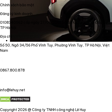
Chính sách bảo mật
Đăng ký kinh doanh
0108340562 cấp ngày 27/06/2018 bởi Sở Kế Hoạch và Đầu Tư
TP Hà Nội
Địa chỉ
Số 50, Ngõ 34/56 Phố Vĩnh Tuy, Phường Vĩnh Tuy, TP Hà Nội, Việt
Nam
0867.800.878
info@lehuy.net
Copyright 2026 @ Công ty TNHH công nghệ Lê Huy