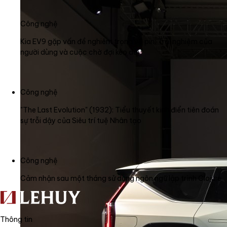
Công nghệ
Kia EV9 gặp vấn đề nghiêm trọng về pin: Trải nghiệm của
người dùng và cuộc chờ đợi kéo dài
Công nghệ
"The Last Evolution" (1932): Tiểu thuyết kinh điển tiên đoán
sự trỗi dậy của Siêu trí tuệ Nhân tạo
Công nghệ
Cảm nhận sau một tháng sử dụng ngôn ngữ lập trình Clojure
Thông tin