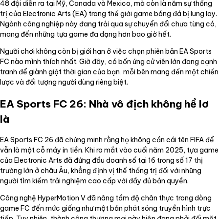
48 đội diễn ra tại Mỹ, Canada và Mexico, mà còn là năm sự thống
trị của Electronic Arts (EA) trong thế giới game bóng đá bị lung lay.
Ngành công nghiệp này đang trải qua sự chuyển đổi chưa từng có,
mang đến những tựa game đa dạng hơn bao giờ hết.
Người chơi không còn bị giới hạn ở việc chọn phiên bản EA Sports
FC nào mình thích nhất. Giờ đây, có bốn ứng cử viên lớn đang cạnh
tranh để giành giật thời gian của bạn, mỗi bên mang đến một chiến
lược và đối tượng người dùng riêng biệt.
EA Sports FC 26: Nhà vô địch không hề lơ
là
EA Sports FC 26 đã chứng minh rằng họ không cần cái tên FIFA để
vẫn là một cỗ máy in tiền. Khi ra mắt vào cuối năm 2025, tựa game
của Electronic Arts đã đứng đầu doanh số tại 16 trong số 17 thị
trường lớn ở châu Âu, khẳng định vị thế thống trị đối với những
người tìm kiếm trải nghiệm cao cấp với đầy đủ bản quyền.
Công nghệ HyperMotion V đã nâng tầm độ chân thực trong dòng
game FC đến mức giống như một bản phát sóng truyền hình trực
tiếp. Tuy nhiên, thành công thương mại này hiện đang phải đối mặt