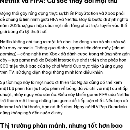
Netflix và FIFA: Cú sốc thay đổi mọi thứ
Động thái gây rúng động thực sự khiến PlayStation và Xbox phải
dè chừng là liên minh giữa FIFA và Netflix. Đây là bước đi định nghĩa
năm 2026: sự gia nhập của một nền tảng phát trực tuyến vào thế
giới bóng đá kỹ thuật số.
Netflix không chỉ tung ra một trò chơi, họ đang xóa bỏ nhu cầu sở
hữu máy console. Thông qua dịch vụ game trên đám mây (cloud
gaming)—công nghệ mà Xbox đã đánh cược trong những năm gần
đây—tựa game mới do Delphi Interactive phát triển cho phép hơn
300 triệu thuê bao của họ chơi World Cup trực tiếp từ ứng dụng
trên TV, sử dụng điện thoại thông minh làm điều khiển.
Sự tích hợp này là một nước đi thiên tài: Người dùng có thể xem
một bộ phim tài liệu hoặc phim về bóng đá và chỉ với một cú nhấp
chuột, nhảy ngay vào sân ảo. Điều này khiến game FIFA của Netflix
trở thành một trong những tựa game dễ tiếp cận nhất. Nếu bạn có
Internet và tài khoản, bạn có thể chơi. Ngay cả HLV Pep Guardiola
cũng không ngờ đến nước đi này.
Thị trường phân mảnh, nhưng tốt hơn bao