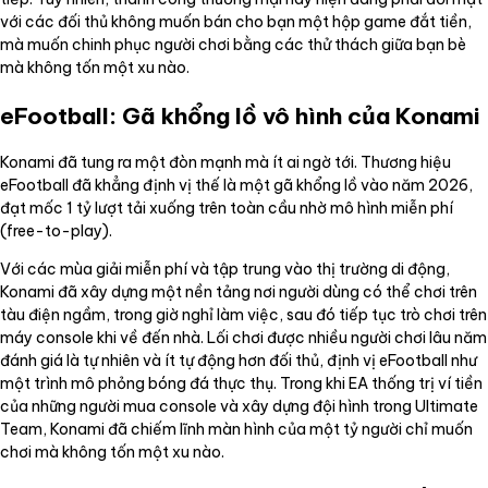
với các đối thủ không muốn bán cho bạn một hộp game đắt tiền,
mà muốn chinh phục người chơi bằng các thử thách giữa bạn bè
mà không tốn một xu nào.
eFootball: Gã khổng lồ vô hình của Konami
Konami đã tung ra một đòn mạnh mà ít ai ngờ tới. Thương hiệu
eFootball đã khẳng định vị thế là một gã khổng lồ vào năm 2026,
đạt mốc 1 tỷ lượt tải xuống trên toàn cầu nhờ mô hình miễn phí
(free-to-play).
Với các mùa giải miễn phí và tập trung vào thị trường di động,
Konami đã xây dựng một nền tảng nơi người dùng có thể chơi trên
tàu điện ngầm, trong giờ nghỉ làm việc, sau đó tiếp tục trò chơi trên
máy console khi về đến nhà. Lối chơi được nhiều người chơi lâu năm
đánh giá là tự nhiên và ít tự động hơn đối thủ, định vị eFootball như
một trình mô phỏng bóng đá thực thụ. Trong khi EA thống trị ví tiền
của những người mua console và xây dựng đội hình trong Ultimate
Team, Konami đã chiếm lĩnh màn hình của một tỷ người chỉ muốn
chơi mà không tốn một xu nào.