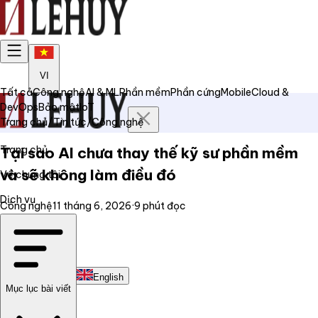
VI
Tất cả
Công nghệ
AI & ML
Phần mềm
Phần cứng
Mobile
Cloud &
DevOps
Bảo mật
IoT
Trang chủ
/
Tin tức
/
Công nghệ
Trang chủ
Tại sao AI chưa thay thế kỹ sư phần mềm
và sẽ không làm điều đó
Về chúng tôi
Dịch vụ
Công nghệ
11 tháng 6, 2026
·
9
phút đọc
Tin tức
Liên hệ
Tiếng Việt
English
Mục lục bài viết