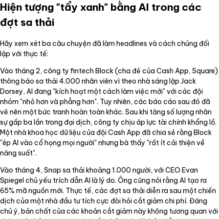
Hiện tượng "tẩy xanh" bằng AI trong các
đợt sa thải
Hãy xem xét ba câu chuyện đã làm headlines và cách chúng đối
lập với thực tế:
Vào tháng 2, công ty fintech Block (cha đẻ của Cash App, Square)
thông báo sa thải 4.000 nhân viên vì theo nhà sáng lập Jack
Dorsey, AI đang "kích hoạt một cách làm việc mới" với các đội
nhóm "nhỏ hơn và phẳng hơn". Tuy nhiên, các báo cáo sau đó đã
vẽ nên một bức tranh hoàn toàn khác. Sau khi tăng số lượng nhân
sự gấp ba lần trong đại dịch, công ty chịu áp lực tài chính khổng lồ.
Một nhà khoa học dữ liệu của đội Cash App đã chia sẻ rằng Block
"ép AI vào cổ họng mọi người" nhưng bà thấy "rất ít cải thiện về
năng suất".
Vào tháng 4, Snap sa thải khoảng 1.000 người, với CEO Evan
Spiegel chủ yếu trích dẫn AI là lý do. Ông cũng nói rằng AI tạo ra
65% mã nguồn mới. Thực tế, các đợt sa thải diễn ra sau một chiến
dịch của một nhà đầu tư tích cực đòi hỏi cắt giảm chi phí. Đáng
chú ý, bản chất của các khoản cắt giảm này không tương quan với