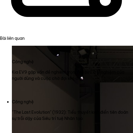
Bài liên quan
Công nghệ
Kia EV9 gặp vấn đề nghiêm trọng về pin: Trải nghiệm của
người dùng và cuộc chờ đợi kéo dài
Công nghệ
"The Last Evolution" (1932): Tiểu thuyết kinh điển tiên đoán
sự trỗi dậy của Siêu trí tuệ Nhân tạo