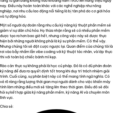
tăng từ gần bằng không vào khoảng năm 1950 lên hàng triệu ngày
nay. Điều này hoàn toàn khác với các nghề nghiệp như nông
nghiệp, nơi nhu cầu lao động nổi tiếng là bị tàn phá do cơ giới hóa
và tự động hóa.
Một số người dự đoán rằng nhu cầu kỹ năng kỹ thuật phần mềm sẽ
giảm vì sự dân chủ hóa. Họ thừa nhận rằng sẽ có nhiều phần mềm
được tạo ra hơn bao giờ hết, nhưng công việc này sẽ được thực
hiện bởi những người không phải là kỹ sư phần mềm. Có thể vậy.
Nhưng chúng tôi sẽ đặt cược ngược lại. Quan điểm của chúng tôi là
rơi vào bẫy nhầm lẫn vibe coding với kỹ thuật tác nhân, và lớp thực
thi với toàn bộ chiếc bánh mì kẹp.
Rào cản thực sự không phải là học cú pháp. Đó là có đủ phán đoán
kỹ năng để đưa ra quyết định tốt trong khi duy trì trách nhiệm giải
trình. Cuối cùng, sự phân biệt này có thể mang tính ngữ nghĩa. Có
vẻ rõ ràng rằng lượng thời gian mọi người dành cho việc khiến máy
tính làm những điều mới sẽ tăng lên theo thời gian. Điều đó sẽ đòi
hỏi sự kết hợp giữa kỹ năng phần mềm, kỹ năng AI và chuyên môn
lĩnh vực.
Chia sẻ: