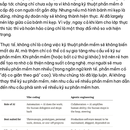
sắp tới; chúng chỉ chưa xảy ra vì khả năng kỹ thuật phần mềm ở
cấp độ con người rất gần đây. Nhưng nếu mô hình bánh mì kẹp là
đúng, những dự đoán này sẽ không thành hiện thực. AI đã largely
nén lớp giữa của bánh mì kẹp. Vì vậy, ngay cả khi làm cho lớp thực
thi tức thì và hoàn hảo cũng chỉ là một thay đổi nhỏ so với hiện
trạng.
Thực tế, không chỉ là công việc kỹ thuật phần mềm sẽ không biến
mất do AI, mà thậm chí có thể có sự gia tăng nhu cầu về kỹ sư
phần mềm. Khi phần mềm (hoặc bất cứ thứ gì khác) trở nên rẻ hơn
để tạo ra nhờ cải thiện năng suất công nghệ, mọi người sẽ mua
nhiều phần mềm hơn nhiều (trong ngôn ngữ kinh tế, phần mềm có
"độ co giãn theo giá" cao). Và như chúng tôi đã lập luận, AI không
thay thế kỹ sư phần mềm, nên nhu cầu về nhiều phần mềm hơn dẫn
đến nhu cầu phái sinh về nhiều kỹ sư phần mềm hơn.