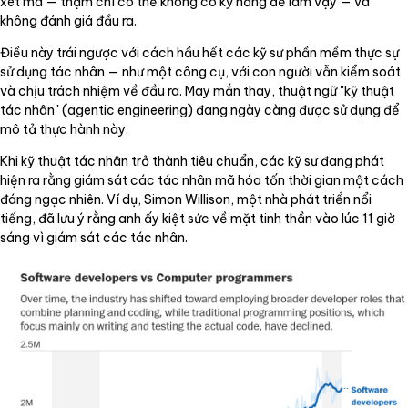
xét mã — thậm chí có thể không có kỹ năng để làm vậy — và
không đánh giá đầu ra.
Điều này trái ngược với cách hầu hết các kỹ sư phần mềm thực sự
sử dụng tác nhân — như một công cụ, với con người vẫn kiểm soát
và chịu trách nhiệm về đầu ra. May mắn thay, thuật ngữ "kỹ thuật
tác nhân" (agentic engineering) đang ngày càng được sử dụng để
mô tả thực hành này.
Khi kỹ thuật tác nhân trở thành tiêu chuẩn, các kỹ sư đang phát
hiện ra rằng giám sát các tác nhân mã hóa tốn thời gian một cách
đáng ngạc nhiên. Ví dụ, Simon Willison, một nhà phát triển nổi
tiếng, đã lưu ý rằng anh ấy kiệt sức về mặt tinh thần vào lúc 11 giờ
sáng vì giám sát các tác nhân.