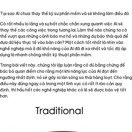
Tại sao AI chưa thay thế kỹ sư phần mềm và sẽ không làm điều đó
Có rất nhiều lo lắng và sự bất chắc chắn xung quanh việc AI sẽ
thay thế các công việc trong tương lai. Làm thế nào chúng ta có
thể vượt qua những cảnh báo mơ hồ và những dự báo thái quá để
đưa dữ liệu thực tế vào bàn cân? Một cách tốt nhất là nhìn vào
nghề nghiệp mà ở đó khả năng của AI đã đi xa nhất và tốc độ áp
dụng là nhanh chóng nhất: kỹ thuật phần mềm.
Trong bài viết này, chúng tôi lập luận rằng có đủ bằng chứng để
bác bỏ quan điểm cho rằng một khi năng lực của AI đạt đến
ngưỡng nhất định, nó sẽ gây ra làn sóng sa thải hàng loạt. Cho rằng
điều này đúng ngay cả trong một lĩnh vực có rất ít rào cản quy
định, thì hầu hết các nghề nghiệp khác có lẽ sẽ được bảo vệ tốt
hơn.