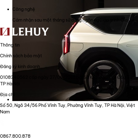
Công nghệ
Cảm nhận sau một tháng sử dụng ngôn ngữ lập trình Clojure
Thông tin
Chính sách bảo mật
Đăng ký kinh doanh
0108340562 cấp ngày 27/06/2018 bởi Sở Kế Hoạch và Đầu Tư
TP Hà Nội
Địa chỉ
Số 50, Ngõ 34/56 Phố Vĩnh Tuy, Phường Vĩnh Tuy, TP Hà Nội, Việt
Nam
0867.800.878