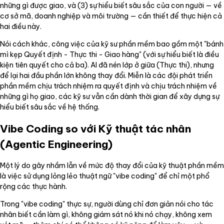
những gì được giao, và (3) sự hiểu biết sâu sắc của con người — về
cơ sở mã, doanh nghiệp và môi trường — cần thiết để thực hiện cả
hai điều này.
Nói cách khác, công việc của kỹ sư phần mềm bao gồm một "bánh
mì kẹp Quyết định - Thực thi - Giao hàng" (với sự hiểu biết là điều
kiện tiên quyết cho cả ba). AI đã nén lớp ở giữa (Thực thi), nhưng
để lại hai đầu phần lớn không thay đổi. Miễn là các đội phát triển
phần mềm chịu trách nhiệm ra quyết định và chịu trách nhiệm về
những gì họ giao, các kỹ sư vẫn cần dành thời gian để xây dựng sự
hiểu biết sâu sắc về hệ thống.
Vibe Coding so với Kỹ thuật tác nhân
(Agentic Engineering)
Một lý do gây nhầm lẫn về mức độ thay đổi của kỹ thuật phần mềm
là việc sử dụng lỏng lẻo thuật ngữ "vibe coding" để chỉ một phổ
rộng các thực hành.
Trong "vibe coding" thực sự, người dùng chỉ đơn giản nói cho tác
nhân biết cần làm gì, không giám sát nó khi nó chạy, không xem