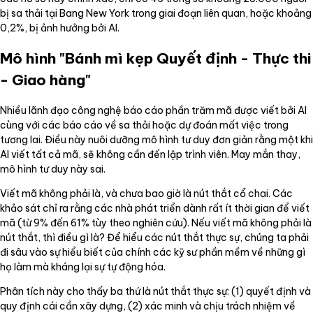
bị sa thải tại Bang New York trong giai đoạn liên quan, hoặc khoảng
0,2%, bị ảnh hưởng bởi AI.
Mô hình "Bánh mì kẹp Quyết định - Thực thi
- Giao hàng"
Nhiều lãnh đạo công nghệ báo cáo phần trăm mã được viết bởi AI
cùng với các báo cáo về sa thải hoặc dự đoán mất việc trong
tương lai. Điều này nuôi dưỡng mô hình tư duy đơn giản rằng một khi
AI viết tất cả mã, sẽ không cần đến lập trình viên. May mắn thay,
mô hình tư duy này sai.
Viết mã không phải là, và chưa bao giờ là nút thắt cổ chai. Các
khảo sát chỉ ra rằng các nhà phát triển dành rất ít thời gian để viết
mã (từ 9% đến 61% tùy theo nghiên cứu). Nếu viết mã không phải là
nút thắt, thì điều gì là? Để hiểu các nút thắt thực sự, chúng ta phải
đi sâu vào sự hiểu biết của chính các kỹ sư phần mềm về những gì
họ làm mà kháng lại sự tự động hóa.
Phân tích này cho thấy ba thứ là nút thắt thực sự: (1) quyết định và
quy định cái cần xây dựng, (2) xác minh và chịu trách nhiệm về