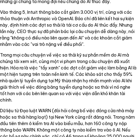
những gì chúng ta mong đợi nếu chúng do AI thúc đẩy.
Vào tháng 5, Intuit thông báo cắt giảm 3.000 vị trí, cùng với các
thỏa thuận với Anthropic và OpenAI. Báo chí đã liên kết hai sự kiện
này, định hình các đợt sa thải là tái cơ cấu do AI thúc đẩy. Nhưng
lần này, CEO thực sự đã phản bác lại câu chuyện dễ dàng này, nói
rằng "không có điều nào liên quan đến AI" và các khoản cắt giảm
nhắm vào các "vai trò nặng về điều phối".
Trong mọi câu chuyện về việc sa thải kỹ sư phần mềm do AI mà
chúng tôi xem xét, cùng một vi phạm trong câu chuyện đã xuất
hiện. Hóa ra là việc "tẩy xanh" các đợt cắt giảm việc làm bằng AI là
một hiện tượng trên toàn nền kinh tế. Các khảo sát cho thấy 59%
nhà quản lý tuyển dụng tại Mỹ thừa nhận họ nhấn mạnh vào AI khi
giải thích về việc đóng băng tuyển dụng hoặc sa thải vì nó nghe
tốt hơn với các bên liên quan so với việc viện dẫn khó khăn tài
chính.
Dữ liệu từ Đạo luật WARN (đòi hỏi công bố việc đóng cửa nhà máy
hoặc sa thải hàng loạt) tại New York cũng rất đáng nói. Trong năm
đầu tiên thêm ô kiểm tra AI vào biểu mẫu, hơn 160 công ty nộp
thông báo WARN. Không một công ty nào kiểm tra vào ô AI. Nếu
các hồ sơ này chính xác, chỉ có 46 trong số khoảng 25.000 người