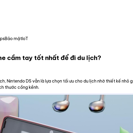
Ops
Bảo mật
IoT
me cầm tay tốt nhất để đi du lịch?
 Nintendo DS vẫn là lựa chọn tối ưu cho du lịch nhờ thiết kế nhỏ g
ích thước cồng kềnh.