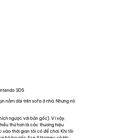
intendo 3DS
bạn nằm dài trên sofa ở nhà. Nhưng nó
ích ngược với bản gốc). Vì vậy,
hiều thứ hơn là các thương hiệu
ào thời gian tôi có để chơi. Khi tôi
lại bộ ba gốc Ace Attorney; và khi