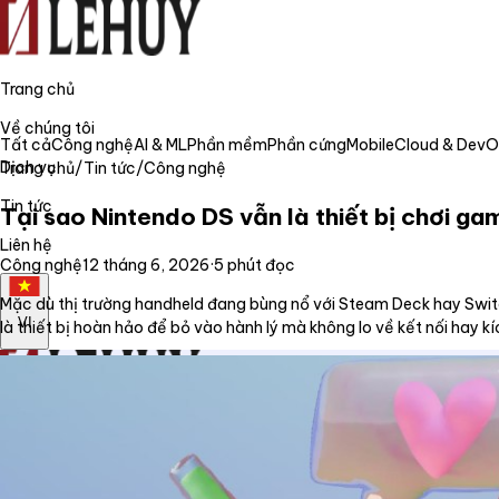
Trang chủ
Về chúng tôi
Tất cả
Công nghệ
AI & ML
Phần mềm
Phần cứng
Mobile
Cloud & Dev
Dịch vụ
Trang chủ
/
Tin tức
/
Công nghệ
Tin tức
Tại sao Nintendo DS vẫn là thiết bị chơi ga
Liên hệ
Công nghệ
12 tháng 6, 2026
·
5
phút đọc
Mặc dù thị trường handheld đang bùng nổ với Steam Deck hay Switch,
VI
là thiết bị hoàn hảo để bỏ vào hành lý mà không lo về kết nối hay k
Trang chủ
Về chúng tôi