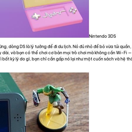
Nintendo 3DS
g, dòng DS là lý tưởng để đi du lịch. Nó đủ nhỏ để bỏ vừa túi quần,
y dài, và bạn có thể chơi cơ bản mọi trò chơi mà không cần Wi-Fi 
ì bất kỳ lý do gì, bạn chỉ cần gấp nó lại như một cuốn sách và hệ 