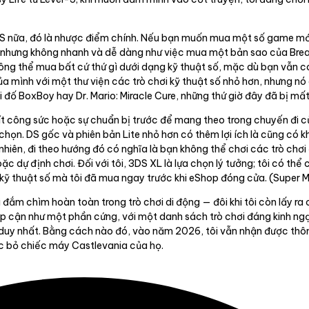
 nữa, đó là nhược điểm chính. Nếu bạn muốn mua một số game mới (
iá, nhưng không nhanh và dễ dàng như việc mua một bản sao của Bre
hông thể mua bất cứ thứ gì dưới dạng kỹ thuật số, mặc dù bạn vẫn có
của mình với một thư viện các trò chơi kỹ thuật số nhỏ hơn, nhưng n
đố BoxBoy hay Dr. Mario: Miracle Cure, những thứ giờ đây đã bị mất
ít công sức hoặc sự chuẩn bị trước để mang theo trong chuyến đi củ
chọn. DS gốc và phiên bản Lite nhỏ hơn có thêm lợi ích là cũng c
nhiên, đi theo hướng đó có nghĩa là bạn không thể chơi các trò chơ
 dự định chơi. Đối với tôi, 3DS XL là lựa chọn lý tưởng; tôi có thể
kỹ thuật số mà tôi đã mua ngay trước khi eShop đóng cửa. (Super Met
 đắm chìm hoàn toàn trong trò chơi di động — đôi khi tôi còn lấy ra
iếp cận như một phần cứng, với một danh sách trò chơi đáng kinh ng
ời duy nhất. Bằng cách nào đó, vào năm 2026, tôi vẫn nhận được th
c bỏ chiếc máy Castlevania của họ.