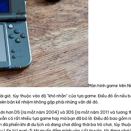
Màn hình game trên N
 vài giờ, tùy thuộc vào độ "khó nhằn" của tựa game. Điều đó ổn nếu 
hiên bản kế nhiệm không gặp phải những vấn đề đó.
 lớn hơn DS (ra mắt năm 2004) và 3DS (ra mắt năm 2011 và tương th
 vẫn có rất nhiều tựa game hay mà bạn đã bỏ lỡ. Điều đó bao gồm n
hiến khi đi du lịch và đang chơi đồng thời ba trò chơi, tùy thuộc v
sy Life từ Level-5; khi muốn đắm mình vào cốt truyện, tôi đang chơi 