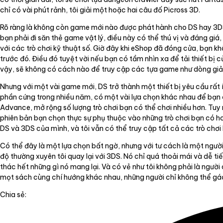
chỉ có vài phút rảnh, tôi giải một hoặc hai câu đố Picross 3D.
Rõ ràng là không còn game mới nào được phát hành cho DS hay 3DS
bạn phải đi săn thẻ game vật lý, điều này có thể thú vị và đáng g
với các trò chơi kỹ thuật số. Giờ đây khi eShop đã đóng cửa, bạn k
trước đó. Điều đó tuyệt vời nếu bạn có tầm nhìn xa để tải thiết bị 
vậy, sẽ không có cách nào để truy cập các tựa game như dòng giải 
Nhưng với một vài game mới, DS trở thành một thiết bị yêu cầu rất 
phần cứng trong nhiều năm, có một vài lựa chọn khác nhau để bạn 
Advance, mở rộng số lượng trò chơi bạn có thể chơi nhiều hơn. Tuy 
phiên bản bạn chọn thực sự phụ thuộc vào những trò chơi bạn có hoặc
DS và 3DS của mình, và tôi vẫn có thể truy cập tất cả các trò chơi 
Có thể đây là một lựa chọn bất ngờ, nhưng với tư cách là một người
độ thường xuyên tôi quay lại với 3DS. Nó chỉ quá thoải mái và dễ t
thác hết những gì nó mang lại. Và có vẻ như tôi không phải là ngư
mọt sách cùng chí hướng khác nhau, những người chỉ không thể gá
Chia sẻ: