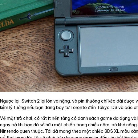
Ngược lại, Switch 2 lại lớn và nặng, và pin thường chỉ kéo dài được
kém lý tưởng nếu bạn đang bay từ Toronto đến Tokyo. DS và các p
Về mặt trò chơi, có rất ít nền tảng có danh sách game đa dạng và
ngay cả khi bạn đã sở hữu một chiếc trong nhiều năm, có khả năng
Nintendo quen thuộc. Tôi đã mang theo một chiếc 3DS XL màu xám đá p
có thời gian dài, tôi sẽ chơi tựa dungeon crawler đầy sức hút Fanta