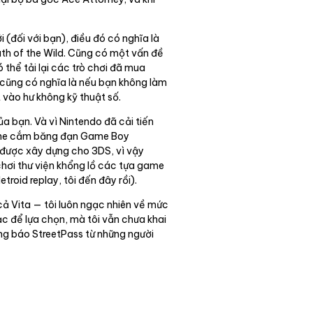
đối với bạn), điều đó có nghĩa là
ath of the Wild. Cũng có một vấn đề
 thể tải lại các trò chơi đã mua
ó cũng có nghĩa là nếu bạn không làm
 vào hư không kỹ thuật số.
a bạn. Và vì Nintendo đã cải tiến
ó khe cắm băng đạn Game Boy
i được xây dựng cho 3DS, vì vậy
 chơi thư viện khổng lồ các tựa game
roid replay, tôi đến đây rồi).
 cả Vita — tôi luôn ngạc nhiên về mức
ạc để lựa chọn, mà tôi vẫn chưa khai
ông báo StreetPass từ những người