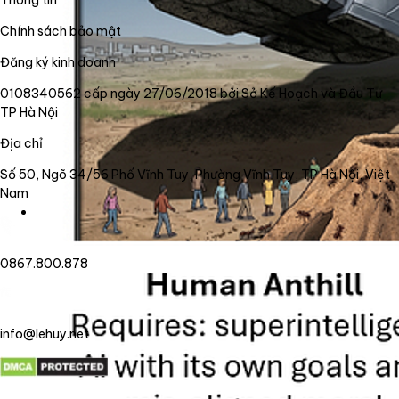
Thông tin
Chính sách bảo mật
Đăng ký kinh doanh
0108340562 cấp ngày 27/06/2018 bởi Sở Kế Hoạch và Đầu Tư
TP Hà Nội
Địa chỉ
Số 50, Ngõ 34/56 Phố Vĩnh Tuy, Phường Vĩnh Tuy, TP Hà Nội, Việt
Nam
0867.800.878
info@lehuy.net