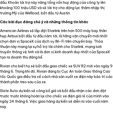
đầu. Khoản tài trợ này nâng tổng vốn huy động của công ty lên
khoảng 100 triệu USD và sẽ tài trợ cho động lực thâm nhập thị
trường Mỹ của WeRoad, bắt đầu từ Austin.
Các bài đọc đáng chú ý và những thông tin khác
American Airlines sẽ lắp đặt Starlink trên hơn 500 máy bay thân
hẹp Airbus bắt đầu từ đầu năm tới, là hãng vận chuyển mới nhất
chọn đơn vị SpaceX của dịch vụ Wi-Fi trên chuyến bay. Thỏa
thuận này mang lại sự hỗ trợ tài chính cho Starlink, mạng lưới
truyền thông vệ tinh và là đơn vị kinh doanh duy nhất của SpaceX
tạo ra doanh thu đáng kể.
Rivian cho biết họ sẽ bắt đầu giao chiếc xe SUV R2 mới vào ngày 9
tháng 6. Trong khi đó, Rivian đang bị Cục An toàn Giao thông Cao
tốc Quốc gia điều tra về cách nhà sản xuất xe điện này bảo trì các
thành phần treo sau của xe.
Slate Auto dự kiến sẽ công bố giá và bắt đầu nhận các đơn đặt
trước trước không hoàn lại cho chiếc xe điện giá rẻ của mình vào
ngày 24 tháng 6. Việc giao hàng dự kiến sẽ diễn ra vào cuối năm
nay.