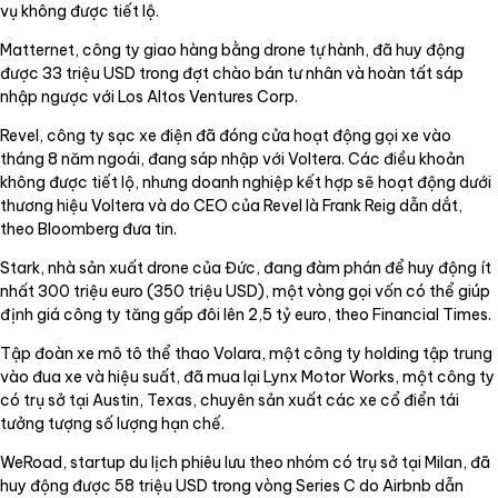
vụ không được tiết lộ.
Matternet, công ty giao hàng bằng drone tự hành, đã huy động
được 33 triệu USD trong đợt chào bán tư nhân và hoàn tất sáp
nhập ngược với Los Altos Ventures Corp.
Revel, công ty sạc xe điện đã đóng cửa hoạt động gọi xe vào
tháng 8 năm ngoái, đang sáp nhập với Voltera. Các điều khoản
không được tiết lộ, nhưng doanh nghiệp kết hợp sẽ hoạt động dưới
thương hiệu Voltera và do CEO của Revel là Frank Reig dẫn dắt,
theo Bloomberg đưa tin.
Stark, nhà sản xuất drone của Đức, đang đàm phán để huy động ít
nhất 300 triệu euro (350 triệu USD), một vòng gọi vốn có thể giúp
định giá công ty tăng gấp đôi lên 2,5 tỷ euro, theo Financial Times.
Tập đoàn xe mô tô thể thao Volara, một công ty holding tập trung
vào đua xe và hiệu suất, đã mua lại Lynx Motor Works, một công ty
có trụ sở tại Austin, Texas, chuyên sản xuất các xe cổ điển tái
tưởng tượng số lượng hạn chế.
WeRoad, startup du lịch phiêu lưu theo nhóm có trụ sở tại Milan, đã
huy động được 58 triệu USD trong vòng Series C do Airbnb dẫn