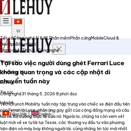
VI
Tất cả
Công nghệ
AI & ML
Phần mềm
Phần cứng
Mobile
Cloud &
DevOps
Bảo mật
IoT
Trang chủ
/
Tin tức
/
Công nghệ
Trang chủ
Tại sao việc người dùng ghét Ferrari Luce
không quan trọng và các cập nhật di
Về chúng tôi
chuyển tuần này
Dịch vụ
Tin tức
Công nghệ
31 tháng 5, 2026
·
8
phút đọc
Liên hệ
TechCrunch Mobility tuần này tập trung vào chiếc xe điện đầu tiên
của Ferrari là Luce, phản ứng gay gắt của cộng đồng mạng và câu
Tiếng Việt
English
hỏi về thị trường thực tế của nó. Ngoài ra, chúng ta còn xem xét
luật mới về xe tự lái tại Texas, các thương vụ đầu tư vào phương
tiện điện và máy bay không người lái, cùng những tin tức mới nhất