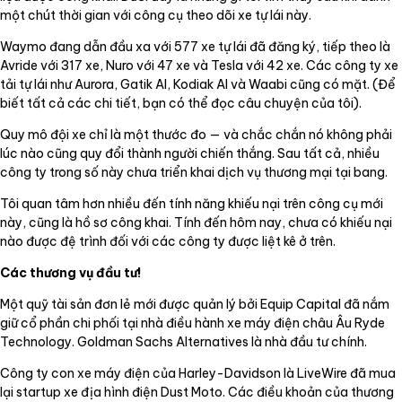
một chút thời gian với công cụ theo dõi xe tự lái này.
Waymo đang dẫn đầu xa với 577 xe tự lái đã đăng ký, tiếp theo là
Avride với 317 xe, Nuro với 47 xe và Tesla với 42 xe. Các công ty xe
tải tự lái như Aurora, Gatik AI, Kodiak AI và Waabi cũng có mặt. (Để
biết tất cả các chi tiết, bạn có thể đọc câu chuyện của tôi).
Quy mô đội xe chỉ là một thước đo — và chắc chắn nó không phải
lúc nào cũng quy đổi thành người chiến thắng. Sau tất cả, nhiều
công ty trong số này chưa triển khai dịch vụ thương mại tại bang.
Tôi quan tâm hơn nhiều đến tính năng khiếu nại trên công cụ mới
này, cũng là hồ sơ công khai. Tính đến hôm nay, chưa có khiếu nại
nào được đệ trình đối với các công ty được liệt kê ở trên.
Các thương vụ đầu tư!
Một quỹ tài sản đơn lẻ mới được quản lý bởi Equip Capital đã nắm
giữ cổ phần chi phối tại nhà điều hành xe máy điện châu Âu Ryde
Technology. Goldman Sachs Alternatives là nhà đầu tư chính.
Công ty con xe máy điện của Harley-Davidson là LiveWire đã mua
lại startup xe địa hình điện Dust Moto. Các điều khoản của thương