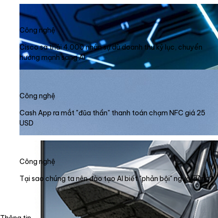
Công nghệ
Cisco sa thải 4.000 nhân sự dù doanh thu kỷ lục, chuyển
hướng mạnh sang AI
Công nghệ
Cash App ra mắt "đũa thần" thanh toán chạm NFC giá 25
USD
Công nghệ
Tại sao chúng ta nên đào tạo AI biết "phản bội" người dùng?