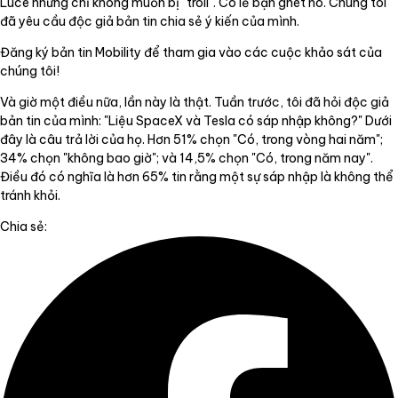
Luce nhưng chỉ không muốn bị "troll". Có lẽ bạn ghét nó. Chúng tôi
đã yêu cầu độc giả bản tin chia sẻ ý kiến của mình.
Đăng ký bản tin Mobility để tham gia vào các cuộc khảo sát của
chúng tôi!
Và giờ một điều nữa, lần này là thật. Tuần trước, tôi đã hỏi độc giả
bản tin của mình: "Liệu SpaceX và Tesla có sáp nhập không?" Dưới
đây là câu trả lời của họ. Hơn 51% chọn "Có, trong vòng hai năm";
34% chọn "không bao giờ"; và 14,5% chọn "Có, trong năm nay".
Điều đó có nghĩa là hơn 65% tin rằng một sự sáp nhập là không thể
tránh khỏi.
Chia sẻ: