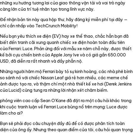
những xu hướng tương lai của giao thông vận tải và vai trò ngày
càng lớn của trí tuệ nhân tạo trong lĩnh vực này.
Để nhận bản tin này qua hộp thư, hãy đăng ký miễn phí tại đây —
chỉ cần nhấp vào TechCrunch Mobility!
Nếu bạn yêu thích xe điện (EV) hay xe thể thao, chắc hẳn bạn đã
biết đến tranh cãi xung quanh chiếc xe điện hoàn toàn đầu tiên
của Ferrari: Luce. Phản ứng đối với mẫu xe năm chỗ này, được thiết
kế bởi cựu chiến binh của Apple Jony Ive và có giá gần 650.000
USD, đã diễn ra rất nhanh và đầy phẫn nộ.
Những người hâm mộ Ferrari bày tỏ sự kinh hoàng, các nhà phê bình
so sánh nó với chiếc Nissan Leaf giá rẻ hơn nhiều, các meme chế
ảnh được tạo ra, và thậm chí một nhà thiết kế xe hơi (Derek Jenkins
của Lucid) cũng tung ra những lời nhận xét châm biếm.
phóng viên cao cấp Sean O’Kane đã đặt ra một câu hỏi khác trong
khi cuộc tranh luận về Ferrari Luce bùng nổ trên mạng: Luce được
làm cho ai?
Bạn sẽ phải đọc câu chuyện đầy đủ để có được phân tích toàn
diện của ông ấy. Nhưng theo quan điểm của tôi, câu hỏi quan trọng