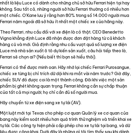
nhất là liệu Luce có dành cho những chủ sở hữu Ferrari hiện tại hay
không. Sau tất cả, những người sở hữu Ferrari thường có nhiều hơn
một chiếc. O’Kane lưu ý rằng hơn 80% trong số 14.000 người mua
Ferrari năm ngoái đã sở hữu ít nhất một chiếc xe của hãng này.
Theo Ferrari, nhu cầu đối với xe điện là có thật. CEO Benedetto
Vigna khẳng định Luce đã nhận được đơn đặt hàng từ cả khách
hàng cũ và mới. Giả định rằng nhu cầu vượt quá số lượng xe điện
Luce mà nhà sản xuất ô tô dự kiến sản xuất, câu hỏi tiếp theo là,
Ferrari sẽ chọn ai? (Nếu biết thì bạn sẽ hiểu thôi).
Ferrari có thể được minh oan. Hãy nhớ lại chiếc Ferrari Purosangue,
chiếc xe từng bị chỉ trích dữ dội khi ra mắt vài năm trước? Giờ đây,
chiếc SUV đó được coi là một thành công. Đôi khi việc một sản
phẩm bị ghét không quan trọng. Ferrari không cần sự chấp thuận
của tất cả mọi người; họ chỉ cần đủ số người mua.
Hãy chuyển từ xe điện sang xe tự lái (AV).
Một luật mới tại Texas cho phép cơ quan Quản lý xe cơ quan của
bang này kiểm soát nhiều hơn quá trình thử nghiệm và triển khai xe
tự lái. Các công ty hiện phải cấp phép cho xe tự lái tại bang, và dữ
liệu được công khai. Dưới đây là những gì tôi tìm thấy sau khi dành