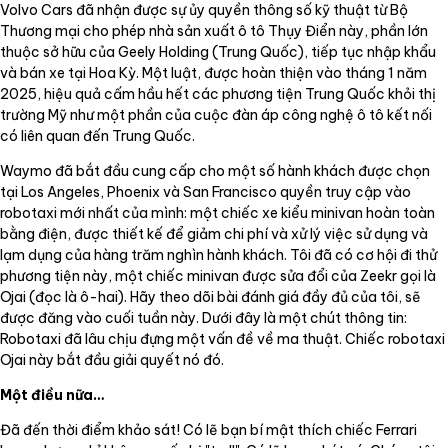
Volvo Cars đã nhận được sự ủy quyền thông số kỹ thuật từ Bộ
Thương mại cho phép nhà sản xuất ô tô Thụy Điển này, phần lớn
thuộc sở hữu của Geely Holding (Trung Quốc), tiếp tục nhập khẩu
và bán xe tại Hoa Kỳ. Một luật, được hoàn thiện vào tháng 1 năm
2025, hiệu quả cấm hầu hết các phương tiện Trung Quốc khỏi thị
trường Mỹ như một phần của cuộc đàn áp công nghệ ô tô kết nối
có liên quan đến Trung Quốc.
Waymo đã bắt đầu cung cấp cho một số hành khách được chọn
tại Los Angeles, Phoenix và San Francisco quyền truy cập vào
robotaxi mới nhất của mình: một chiếc xe kiểu minivan hoàn toàn
bằng điện, được thiết kế để giảm chi phí và xử lý việc sử dụng và
lạm dụng của hàng trăm nghìn hành khách. Tôi đã có cơ hội đi thử
phương tiện này, một chiếc minivan được sửa đổi của Zeekr gọi là
Ojai (đọc là ô-hai). Hãy theo dõi bài đánh giá đầy đủ của tôi, sẽ
được đăng vào cuối tuần này. Dưới đây là một chút thông tin:
Robotaxi đã lâu chịu đựng một vấn đề về ma thuật. Chiếc robotaxi
Ojai này bắt đầu giải quyết nó đó.
Một điều nữa…
Đã đến thời điểm khảo sát! Có lẽ bạn bí mật thích chiếc Ferrari