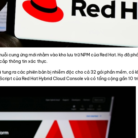
chuỗi cung ứng mới nhằm vào kho lưu trữ NPM của Red Hat. Họ đã ph
ắp thông tin xác thực.
đã tung ra các phiên bản bị nhiễm độc cho cả 32 gói phần mềm, có 
Script của Red Hat Hybrid Cloud Console và có tổng cộng gần 10 tri