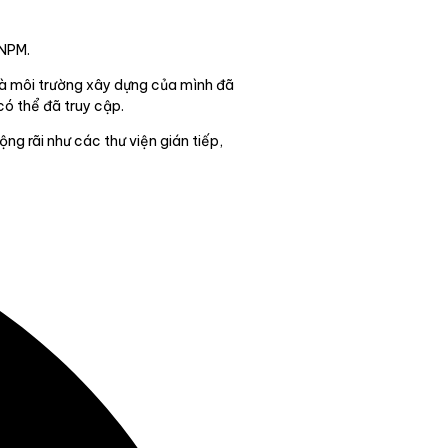
 NPM.
và môi trường xây dựng của mình đã
ó thể đã truy cập.
ng rãi như các thư viện gián tiếp,