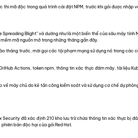
 thi mã độc trong quá trình cài đặt NPM, trước khi gói được nhập 
he Spreading Blight" và dường như là một biến thể của sâu máy tí
n mềm mã nguồn mở trong những tháng gần đây.
 tháng trước, mời gọi các tội phạm mạng sử dụng nó trong các c
itHub Actions, token npm, thông tin xác thực đám mây, tài liệu Ku
thập về máy chủ do kẻ tấn công kiểm soát và sử dụng cơ chế dự phòn
Security đã xác định 210 kho lưu trữ chứa thông tin xác thực bị đá
c phiên bản độc hại của gói Red Hat.