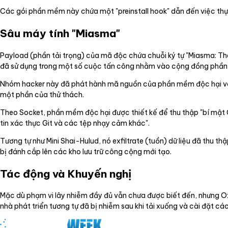
Các gói phần mềm này chứa một "preinstall hook" dẫn đến việc thực
Sâu máy tính "Miasma"
Payload (phần tải trọng) của mã độc chứa chuỗi ký tự "Miasma: T
đã sử dụng trong một số cuộc tấn công nhằm vào cộng đồng phầ
Nhóm hacker này đã phát hành mã nguồn của phần mềm độc hại vào
một phần của thử thách.
Theo Socket, phần mềm độc hại được thiết kế để thu thập "bí mật G
tin xác thực Git và các tệp nhạy cảm khác".
Tương tự như Mini Shai-Hulud, nó exfiltrate (tuồn) dữ liệu đã thu 
bị đánh cắp lên các kho lưu trữ công cộng mới tạo.
Tác động và Khuyến nghị
Mặc dù phạm vi lây nhiễm đầy đủ vẫn chưa được biết đến, nhưng Ox 
nhà phát triển tương tự đã bị nhiễm sau khi tải xuống và cài đặt cá