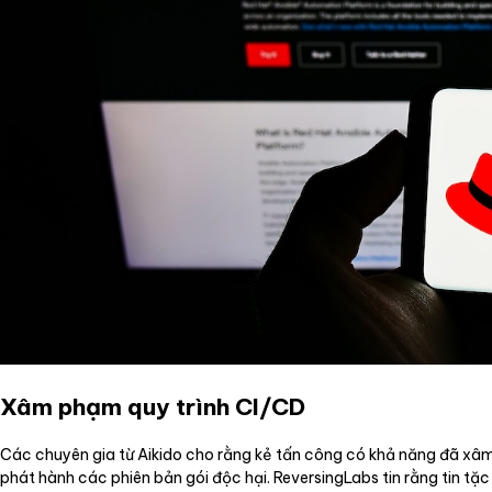
Xâm phạm quy trình CI/CD
Các chuyên gia từ Aikido cho rằng kẻ tấn công có khả năng đã xâm 
phát hành các phiên bản gói độc hại. ReversingLabs tin rằng tin 