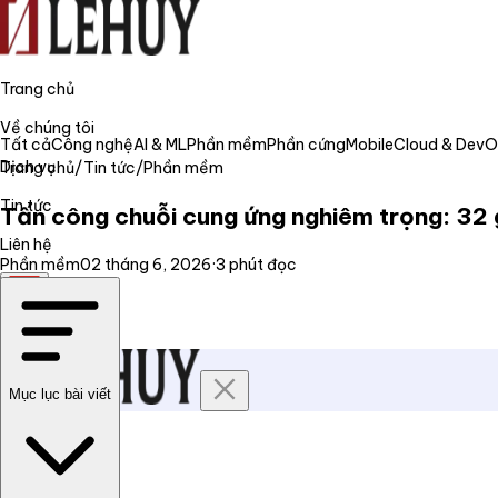
Trang chủ
Về chúng tôi
Tất cả
Công nghệ
AI & ML
Phần mềm
Phần cứng
Mobile
Cloud & Dev
Dịch vụ
Trang chủ
/
Tin tức
/
Phần mềm
Tin tức
Tấn công chuỗi cung ứng nghiêm trọng: 32 
Liên hệ
Phần mềm
02 tháng 6, 2026
·
3
phút đọc
VI
Mục lục bài viết
Trang chủ
Về chúng tôi