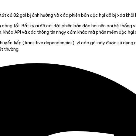
ất cả 32 gói bị ảnh hưởng và các phiên bản độc hại đã bị xóa khỏi
àng tốt. Bất kỳ ai đã cài đặt phiên bản độc hại nên coi hệ thống 
en, khóa API và các thông tin nhạy cảm khác mà phần mềm độc hại c
yển tiếp (transitive dependencies), vì các gói này được sử dụng rộ
ất thường.