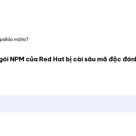
Ops
Bảo mật
IoT
gói NPM của Red Hat bị cài sâu mã độc đánh