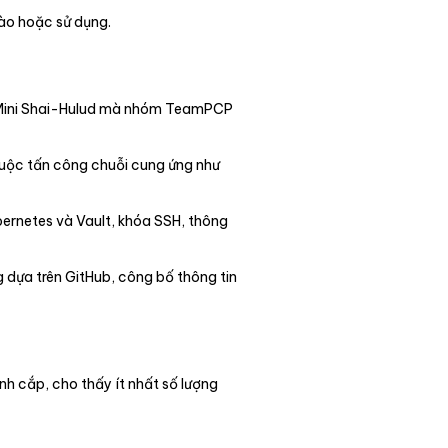
vào hoặc sử dụng.
nh Mini Shai-Hulud mà nhóm TeamPCP
uộc tấn công chuỗi cung ứng như
bernetes và Vault, khóa SSH, thông
g dựa trên GitHub, công bố thông tin
nh cắp, cho thấy ít nhất số lượng