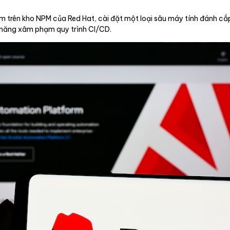
m trên kho NPM của Red Hat, cài đặt một loại sâu máy tính đánh cắ
 năng xâm phạm quy trình CI/CD.