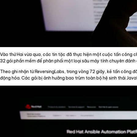
Vào thứ Hai vừa qua, các tin tặc đã thực hiện một cuộc tấn công 
32 gói phần mềm để phân phối một loại sâu máy tính chuyên đánh c
Theo ghi nhận từ ReversingLabs, trong vòng 72 giây, kẻ tấn công 
động hóa. Các gói bị ảnh hưởng bao trùm toàn bộ hệ sinh thái Java