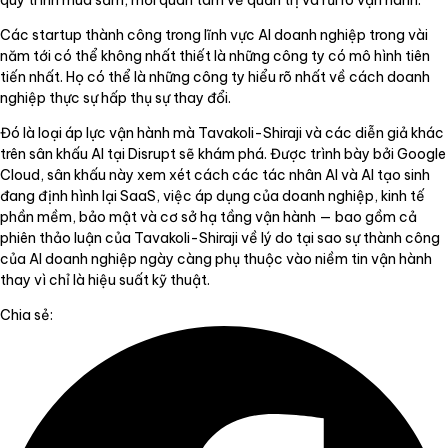
quy trình mua sắm, mối quan tâm về quản trị và rủi ro vận hành.
Các startup thành công trong lĩnh vực AI doanh nghiệp trong vài
năm tới có thể không nhất thiết là những công ty có mô hình tiên
tiến nhất. Họ có thể là những công ty hiểu rõ nhất về cách doanh
nghiệp thực sự hấp thụ sự thay đổi.
Đó là loại áp lực vận hành mà Tavakoli-Shiraji và các diễn giả khác
trên sân khấu AI tại Disrupt sẽ khám phá. Được trình bày bởi Google
Cloud, sân khấu này xem xét cách các tác nhân AI và AI tạo sinh
đang định hình lại SaaS, việc áp dụng của doanh nghiệp, kinh tế
phần mềm, bảo mật và cơ sở hạ tầng vận hành — bao gồm cả
phiên thảo luận của Tavakoli-Shiraji về lý do tại sao sự thành công
của AI doanh nghiệp ngày càng phụ thuộc vào niềm tin vận hành
thay vì chỉ là hiệu suất kỹ thuật.
Chia sẻ: