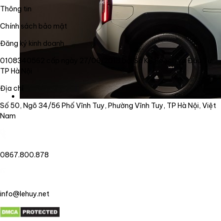
Thông tin
Chính sách bảo mật
Đăng ký kinh doanh
0108340562 cấp ngày 27/06/2018 bởi Sở Kế Hoạch và Đầu Tư
TP Hà Nội
Địa chỉ
Số 50, Ngõ 34/56 Phố Vĩnh Tuy, Phường Vĩnh Tuy, TP Hà Nội, Việt
Nam
0867.800.878
info@lehuy.net