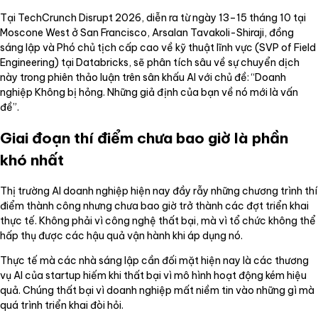
Tại TechCrunch Disrupt 2026, diễn ra từ ngày 13–15 tháng 10 tại
Moscone West ở San Francisco, Arsalan Tavakoli-Shiraji, đồng
sáng lập và Phó chủ tịch cấp cao về kỹ thuật lĩnh vực (SVP of Field
Engineering) tại Databricks, sẽ phân tích sâu về sự chuyển dịch
này trong phiên thảo luận trên sân khấu AI với chủ đề: “Doanh
nghiệp Không bị hỏng. Những giả định của bạn về nó mới là vấn
đề”.
Giai đoạn thí điểm chưa bao giờ là phần
khó nhất
Thị trường AI doanh nghiệp hiện nay đầy rẫy những chương trình thí
điểm thành công nhưng chưa bao giờ trở thành các đợt triển khai
thực tế. Không phải vì công nghệ thất bại, mà vì tổ chức không thể
hấp thụ được các hậu quả vận hành khi áp dụng nó.
Thực tế mà các nhà sáng lập cần đối mặt hiện nay là các thương
vụ AI của startup hiếm khi thất bại vì mô hình hoạt động kém hiệu
quả. Chúng thất bại vì doanh nghiệp mất niềm tin vào những gì mà
quá trình triển khai đòi hỏi.