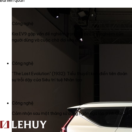
Bài liên quan
Công nghệ
Kia EV9 gặp vấn đề nghiêm trọng về pin: Trải nghiệm của
người dùng và cuộc chờ đợi kéo dài
Công nghệ
"The Last Evolution" (1932): Tiểu thuyết kinh điển tiên đoán
sự trỗi dậy của Siêu trí tuệ Nhân tạo
Công nghệ
Cảm nhận sau một tháng sử dụng ngôn ngữ lập trình Clojure