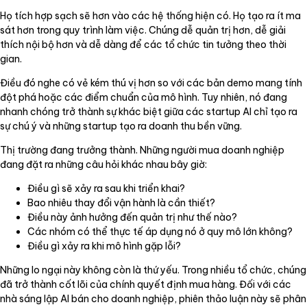
Họ tích hợp sạch sẽ hơn vào các hệ thống hiện có. Họ tạo ra ít ma
sát hơn trong quy trình làm việc. Chúng dễ quản trị hơn, dễ giải
thích nội bộ hơn và dễ dàng để các tổ chức tin tưởng theo thời
gian.
Điều đó nghe có vẻ kém thú vị hơn so với các bản demo mang tính
đột phá hoặc các điểm chuẩn của mô hình. Tuy nhiên, nó đang
nhanh chóng trở thành sự khác biệt giữa các startup AI chỉ tạo ra
sự chú ý và những startup tạo ra doanh thu bền vững.
Thị trường đang trưởng thành. Những người mua doanh nghiệp
đang đặt ra những câu hỏi khác nhau bây giờ:
Điều gì sẽ xảy ra sau khi triển khai?
Bao nhiêu thay đổi vận hành là cần thiết?
Điều này ảnh hưởng đến quản trị như thế nào?
Các nhóm có thể thực tế áp dụng nó ở quy mô lớn không?
Điều gì xảy ra khi mô hình gặp lỗi?
Những lo ngại này không còn là thứ yếu. Trong nhiều tổ chức, chúng
đã trở thành cốt lõi của chính quyết định mua hàng. Đối với các
nhà sáng lập AI bán cho doanh nghiệp, phiên thảo luận này sẽ phân