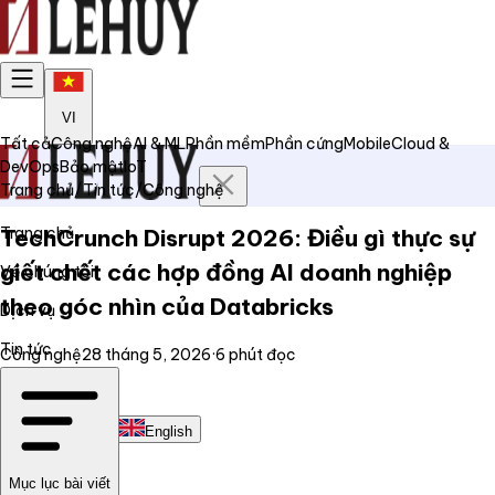
VI
Tất cả
Công nghệ
AI & ML
Phần mềm
Phần cứng
Mobile
Cloud &
DevOps
Bảo mật
IoT
Trang chủ
/
Tin tức
/
Công nghệ
Trang chủ
TechCrunch Disrupt 2026: Điều gì thực sự
giết chết các hợp đồng AI doanh nghiệp
Về chúng tôi
theo góc nhìn của Databricks
Dịch vụ
Tin tức
Công nghệ
28 tháng 5, 2026
·
6
phút đọc
Liên hệ
Tiếng Việt
English
Mục lục bài viết