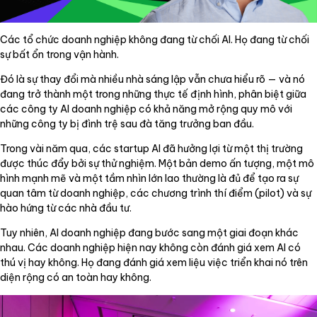
Các tổ chức doanh nghiệp không đang từ chối AI. Họ đang từ chối
sự bất ổn trong vận hành.
Đó là sự thay đổi mà nhiều nhà sáng lập vẫn chưa hiểu rõ — và nó
đang trở thành một trong những thực tế định hình, phân biệt giữa
các công ty AI doanh nghiệp có khả năng mở rộng quy mô với
những công ty bị đình trệ sau đà tăng trưởng ban đầu.
Trong vài năm qua, các startup AI đã hưởng lợi từ một thị trường
được thúc đẩy bởi sự thử nghiệm. Một bản demo ấn tượng, một mô
hình mạnh mẽ và một tầm nhìn lớn lao thường là đủ để tạo ra sự
quan tâm từ doanh nghiệp, các chương trình thí điểm (pilot) và sự
hào hứng từ các nhà đầu tư.
Tuy nhiên, AI doanh nghiệp đang bước sang một giai đoạn khác
nhau. Các doanh nghiệp hiện nay không còn đánh giá xem AI có
thú vị hay không. Họ đang đánh giá xem liệu việc triển khai nó trên
diện rộng có an toàn hay không.