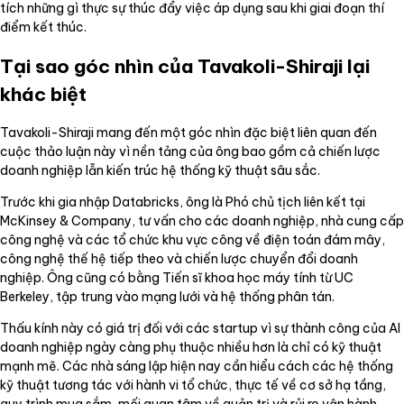
tích những gì thực sự thúc đẩy việc áp dụng sau khi giai đoạn thí
điểm kết thúc.
Tại sao góc nhìn của Tavakoli-Shiraji lại
khác biệt
Tavakoli-Shiraji mang đến một góc nhìn đặc biệt liên quan đến
cuộc thảo luận này vì nền tảng của ông bao gồm cả chiến lược
doanh nghiệp lẫn kiến trúc hệ thống kỹ thuật sâu sắc.
Trước khi gia nhập Databricks, ông là Phó chủ tịch liên kết tại
McKinsey & Company, tư vấn cho các doanh nghiệp, nhà cung cấp
công nghệ và các tổ chức khu vực công về điện toán đám mây,
công nghệ thế hệ tiếp theo và chiến lược chuyển đổi doanh
nghiệp. Ông cũng có bằng Tiến sĩ khoa học máy tính từ UC
Berkeley, tập trung vào mạng lưới và hệ thống phân tán.
Thấu kính này có giá trị đối với các startup vì sự thành công của AI
doanh nghiệp ngày càng phụ thuộc nhiều hơn là chỉ có kỹ thuật
mạnh mẽ. Các nhà sáng lập hiện nay cần hiểu cách các hệ thống
kỹ thuật tương tác với hành vi tổ chức, thực tế về cơ sở hạ tầng,