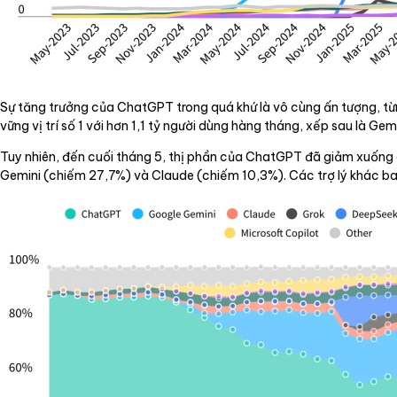
Sự tăng trưởng của ChatGPT trong quá khứ là vô cùng ấn tượng, từng
vững vị trí số 1 với hơn 1,1 tỷ người dùng hàng tháng, xếp sau là Gem
Tuy nhiên, đến cuối tháng 5, thị phần của ChatGPT đã giảm xuống c
Gemini (chiếm 27,7%) và Claude (chiếm 10,3%). Các trợ lý khác bao