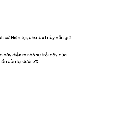
 sử. Hiện tại, chatbot này vẫn giữ
 này diễn ra nhờ sự trỗi dậy của
ần còn lại dưới 5%.