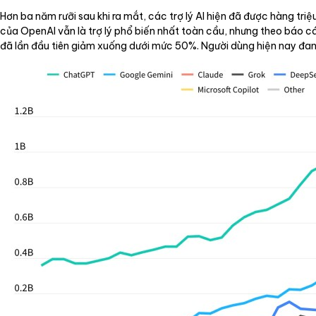
Hơn ba năm rưỡi sau khi ra mắt, các trợ lý AI hiện đã được hàng tr
của OpenAI vẫn là trợ lý phổ biến nhất toàn cầu, nhưng theo báo c
đã lần đầu tiên giảm xuống dưới mức 50%. Người dùng hiện nay đan