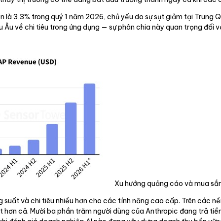
iên là 3,3% trong quý 1 năm 2026, chủ yếu do sự sụt giảm tại Trung
u Âu về chi tiêu trong ứng dụng — sự phân chia này quan trọng đối v
Xu hướng quảng cáo và mua sắm
g suất và chi tiêu nhiều hơn cho các tính năng cao cấp. Trên các nề
 hơn cả. Mười ba phần trăm người dùng của Anthropic đang trả tiền