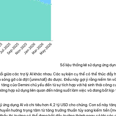
Số liệu thống kê sử dụng ứng dụn
giữa các trợ lý AI khác nhau. Các sự kiện cụ thể có thể thúc đẩy h
óng gỡ cài đặt (uninstall) đo được. Điều này gợi ý rằng niềm tin v
 tăng của Gemini chủ yếu đến từ sự tích hợp với hệ sinh thái công c
ng hợp sử dụng liên quan đến năng suất làm việc và đang bắt kịp t
 ứng dụng AI và chi tiêu hơn 4,2 tỷ USD cho chúng. Con số này tăng
yển hướng trọng tâm từ tăng trưởng thuần túy sang kiếm tiền (mon
o thấy thị trường có thể đang bắt đầu trưởng thành ngay cả khi các 