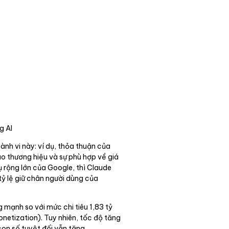
g AI
ành vi này: ví dụ, thỏa thuận của
ào thương hiệu và sự phù hợp về giá
ụ rộng lớn của Google, thì Claude
ỷ lệ giữ chân người dùng của
 mạnh so với mức chi tiêu 1,83 tỷ
etization). Tuy nhiên, tốc độ tăng
con số tuyệt đối vẫn tăng.