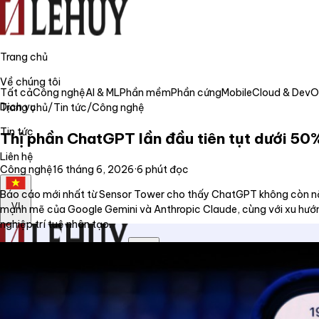
Trang chủ
Về chúng tôi
Tất cả
Công nghệ
AI & ML
Phần mềm
Phần cứng
Mobile
Cloud & Dev
Dịch vụ
Trang chủ
/
Tin tức
/
Công nghệ
Tin tức
Thị phần ChatGPT lần đầu tiên tụt dưới 50%
Liên hệ
Công nghệ
16 tháng 6, 2026
·
6
phút đọc
Báo cáo mới nhất từ Sensor Tower cho thấy ChatGPT không còn nắm 
VI
mạnh mẽ của Google Gemini và Anthropic Claude, cùng với xu hướng 
nghiệp trí tuệ nhân tạo.
Trang chủ
Về chúng tôi