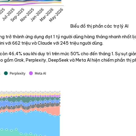
Biểu đồ thị phần các trợ lý AI
 trở thành ứng dụng đạt 1 tỷ người dùng hàng tháng nhanh nhất lịch
ini với 662 triệu và Claude với 245 triệu người dùng.
òn 46,4% sau khi duy trì trên mức 50% cho đến tháng 1. Sự sụt giảm
 gồm Grok, Perplexity, DeepSeek và Meta AI hiện chiếm phần thị ph