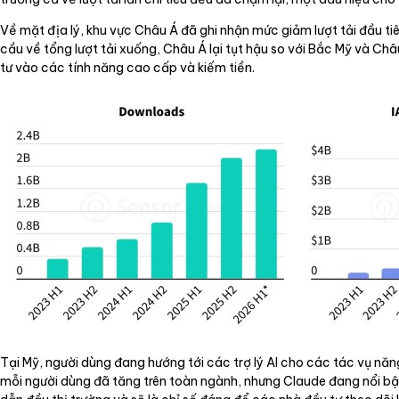
Về mặt địa lý, khu vực Châu Á đã ghi nhận mức giảm lượt tải đầu t
cầu về tổng lượt tải xuống, Châu Á lại tụt hậu so với Bắc Mỹ và Châ
tư vào các tính năng cao cấp và kiếm tiền.
Tại Mỹ, người dùng đang hướng tới các trợ lý AI cho các tác vụ năn
mỗi người dùng đã tăng trên toàn ngành, nhưng Claude đang nổi bật