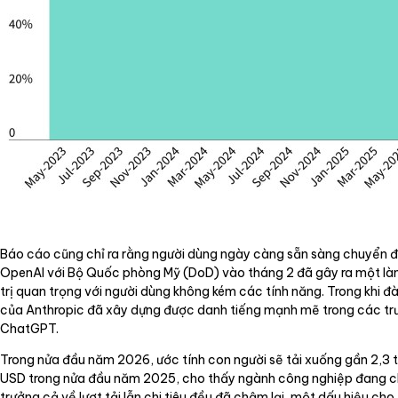
Báo cáo cũng chỉ ra rằng người dùng ngày càng sẵn sàng chuyển đổi 
OpenAI với Bộ Quốc phòng Mỹ (DoD) vào tháng 2 đã gây ra một làn s
trị quan trọng với người dùng không kém các tính năng. Trong khi đà
của Anthropic đã xây dựng được danh tiếng mạnh mẽ trong các trườ
ChatGPT.
Trong nửa đầu năm 2026, ước tính con người sẽ tải xuống gần 2,3 tỷ
USD trong nửa đầu năm 2025, cho thấy ngành công nghiệp đang chu
trưởng cả về lượt tải lẫn chi tiêu đều đã chậm lại, một dấu hiệu ch