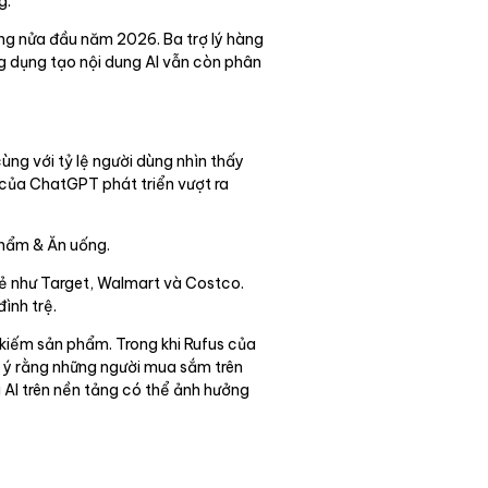
g.
ong nửa đầu năm 2026. Ba trợ lý hàng
ng dụng tạo nội dung AI vẫn còn phân
g với tỷ lệ người dùng nhìn thấy
 của ChatGPT phát triển vượt ra
phẩm & Ăn uống.
lẻ như Target, Walmart và Costco.
ình trệ.
 kiếm sản phẩm. Trong khi Rufus của
 ý rằng những người mua sắm trên
 AI trên nền tảng có thể ảnh hưởng