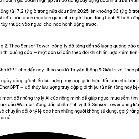
i khi đánh giá doanh nghiệp AI nào đang xây dựng doanh thu bền vữn
tăng từ 17,2 tỷ giờ trong nửa đầu năm 2025 lên khoảng 36 tỷ giờ tr
g khi đó, các danh mục liên quan như người bạn đồng hành AI hoặc ứ
i tùy thuộc vào người chơi nào hành động trước.
2. Theo Sensor Tower, công ty đã tăng dần số lượng quảng cáo cùn
 thị quảng cáo — một con số cần theo dõi khi chiến lược kiếm tiền
atGPT cho đến nay, theo sau là Truyền thông & Giải trí và Thực 
gày càng gửi nhiều lưu lượng truy cập giới thiệu đến các nhà bán 
hatGPT — đã thấy lưu lượng truy cập giới thiệu từ nền tảng này bị đ
lmart đã nhúng trợ lý AI của riêng mình để giúp người mua sắm tìm
rk của Walmart đang dần chiếm lĩnh vị thế. Sensor Tower cũng lưu
à chuyển đổi ở tỷ lệ cao hơn những người không sử dụng, gợi ý rằng
ới nó.