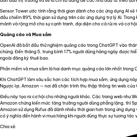
dẫn đầu thị trường và sẽ là chỉ số đáng để các nhà đầu tư theo dõ
Sensor Tower ước tính rằng thời gian dành cho các ứng dụng AI sẽ 
đầu chiếm 89% thời gian sử dụng trên các ứng dụng trợ lý AI. Tron
mảnh và rộng mở cho sự cạnh tranh, đại diện cho cả rủi ro và cơ hộ
Quảng cáo và Mua sắm
OpenAI đã bắt đầu thử nghiệm quảng cáo trong ChatGPT vào tháng 
chúng. Đến tháng 5, trung bình 17% người dùng hàng ngày được hiển
ngoài đăng ký thuê bao.
Phần mềm và mua sắm là hai danh mục quảng cáo lớn nhất trong Ch
Khi ChatGPT làm sâu sắc hơn các tích hợp mua sắm, ứng dụng này n
Ngược lại, Amazon — nơi đã chặn trình thu thập thông tin web của C
Điều này tạo ra cơ hội cho những người khác. Các trang web như Wa
Amazon chứng kiến mức tăng trưởng người dùng phẳng lặng, thì Spa
Amazon sử dụng Rufus đã dành nhiều thời gian hơn trong ứng dụng v
có ý nghĩa đến hành vi mua hàng khi người dùng thực sự tương tác v
Chia sẻ: