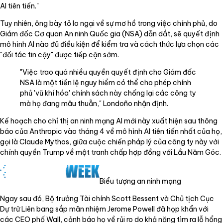
AI tiên tiến."
Tuy nhiên, ông bày tỏ lo ngại về sự mơ hồ trong việc chính phủ, do
Giám đốc Cơ quan An ninh Quốc gia (NSA) dẫn dắt, sẽ quyết định
mô hình AI nào đủ điều kiện để kiểm tra và cách thức lựa chọn các
"đối tác tin cậy" được tiếp cận sớm.
"Việc trao quá nhiều quyền quyết định cho Giám đốc
NSA là một tiền lệ nguy hiểm có thể cho phép chính
phủ 'vũ khí hóa' chính sách này chống lại các công ty
mà họ đang mâu thuẫn," Londoño nhận định.
Kế hoạch cho chỉ thị an ninh mạng AI mới này xuất hiện sau thông
báo của Anthropic vào tháng 4 về mô hình AI tiên tiến nhất của họ,
gọi là Claude Mythos, giữa cuộc chiến pháp lý của công ty này với
chính quyền Trump về một tranh chấp hợp đồng với Lầu Năm Góc.
Biểu tượng an ninh mạng
Ngay sau đó, Bộ trưởng Tài chính Scott Bessent và Chủ tịch Cục
Dự trữ Liên bang sắp mãn nhiệm Jerome Powell đã họp khẩn với
các CEO phố Wall, cảnh báo họ về rủi ro do khả năng tìm ra lỗ hổng