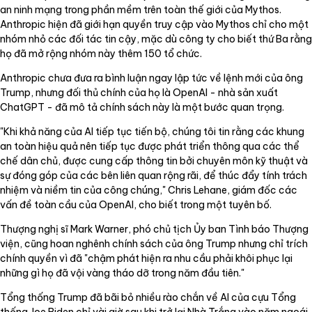
an ninh mạng trong phần mềm trên toàn thế giới của Mythos.
Anthropic hiện đã giới hạn quyền truy cập vào Mythos chỉ cho một
nhóm nhỏ các đối tác tin cậy, mặc dù công ty cho biết thứ Ba rằng
họ đã mở rộng nhóm này thêm 150 tổ chức.
Anthropic chưa đưa ra bình luận ngay lập tức về lệnh mới của ông
Trump, nhưng đối thủ chính của họ là OpenAI - nhà sản xuất
ChatGPT - đã mô tả chính sách này là một bước quan trọng.
"Khi khả năng của AI tiếp tục tiến bộ, chúng tôi tin rằng các khung
an toàn hiệu quả nên tiếp tục được phát triển thông qua các thể
chế dân chủ, được cung cấp thông tin bởi chuyên môn kỹ thuật và
sự đóng góp của các bên liên quan rộng rãi, để thúc đẩy tính trách
nhiệm và niềm tin của công chúng," Chris Lehane, giám đốc các
vấn đề toàn cầu của OpenAI, cho biết trong một tuyên bố.
Thượng nghị sĩ Mark Warner, phó chủ tịch Ủy ban Tình báo Thượng
viện, cũng hoan nghênh chính sách của ông Trump nhưng chỉ trích
chính quyền vì đã "chậm phát hiện ra nhu cầu phải khôi phục lại
những gì họ đã vội vàng tháo dỡ trong năm đầu tiên."
Tổng thống Trump đã bãi bỏ nhiều rào chắn về AI của cựu Tổng