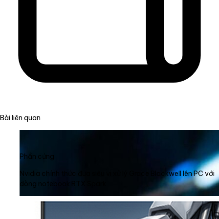
Bài liên quan
Phần cứng
Nvidia chính thức đưa siêu vi xử lý Grace Blackwell lên PC với
dòng notebook RTX Spark