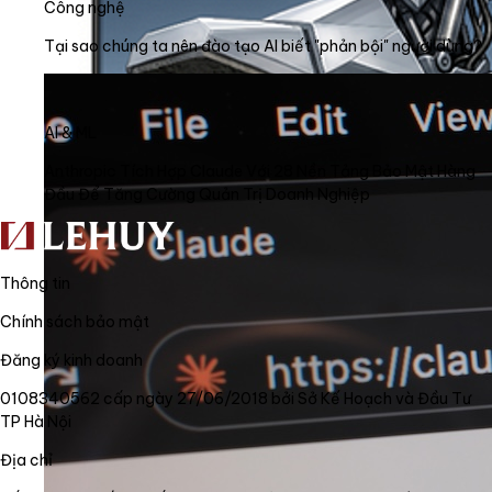
Công nghệ
Tại sao chúng ta nên đào tạo AI biết "phản bội" người dùng?
AI & ML
Anthropic Tích Hợp Claude Với 28 Nền Tảng Bảo Mật Hàng
Đầu Để Tăng Cường Quản Trị Doanh Nghiệp
Thông tin
Chính sách bảo mật
Đăng ký kinh doanh
0108340562 cấp ngày 27/06/2018 bởi Sở Kế Hoạch và Đầu Tư
TP Hà Nội
Địa chỉ