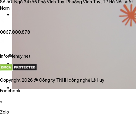
Số 50, Ngõ 34/56 Phố Vĩnh Tuy, Phường Vĩnh Tuy, TP Hà Nội, Việt
Nam
0867.800.878
info@lehuy.net
Copyright 2026 @ Công ty TNHH công nghệ Lê Huy
Facebook
Zalo