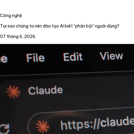
Công nghệ
Tại sao chúng ta nên đào tạo AI biết "phản bội" người dùng?
07 tháng 6, 2026