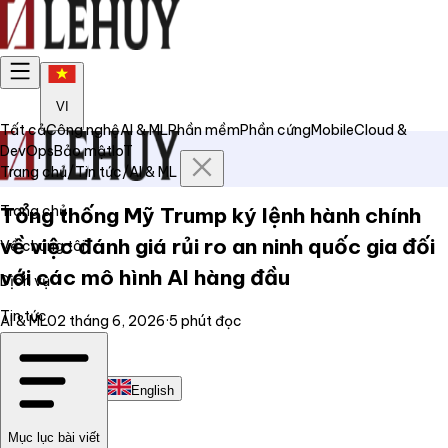
VI
Tất cả
Công nghệ
AI & ML
Phần mềm
Phần cứng
Mobile
Cloud &
DevOps
Bảo mật
IoT
Trang chủ
/
Tin tức
/
AI & ML
Trang chủ
Tổng thống Mỹ Trump ký lệnh hành chính
về việc đánh giá rủi ro an ninh quốc gia đối
Về chúng tôi
với các mô hình AI hàng đầu
Dịch vụ
Tin tức
AI & ML
02 tháng 6, 2026
·
5
phút đọc
Liên hệ
Tiếng Việt
English
Mục lục bài viết