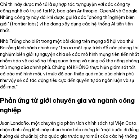
Chỉ thị này được mô tả là sự hợp tác tự nguyện với các công ty
công nghệ có trụ sở tại Mỹ, bao gồm Anthropic, OpenAI và Google.
Những công ty này đôi khi được gọi là các "phòng thí nghiệm biên
giới" (frontier labs) vì họ đang xây dựng các hệ thống AI tiên tiến
nhất.
Nhà Trắng cho biết trong một bài đăng trên mạng xã hội vào thứ
Ba rằng lệnh hành chính này "tạo ra một quy trình để các phòng thí
nghiệm biên giới tự nguyện chia sẻ các mô hình mạng tiên tiến nhất
nhằm bảo vệ cơ sở hạ tầng quan trọng và củng cố khả năng phòng
thủ mạng của chính phủ. Chúng tôi KHÔNG thực hiện giám sát tất
cả các mô hình mới, vì mức độ can thiệp quá mức của chính phủ
như vậy sẽ có tác động tiêu cực đến quyền tự do ngôn luận và sự
đổi mới."
Phản ứng từ giới chuyên gia và ngành công
nghiệp
Juan Londoño, một chuyên gia phân tích chính sách tại Viện Cato,
nhận định rằng lệnh này chưa hoàn hảo nhưng là "một bước đi đúng
hướng để chuẩn bị cho quốc gia trước sự ra mắt của các hệ thống