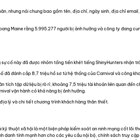
n, nhưng nói chung bao gồm tên, địa chỉ, ngày sinh, địa chỉ email, 
bang Maine rằng 5.995.277 người bị ảnh hưởng và công ty đang cun
 sự cố này đã được nhóm tống tiền khét tiếng ShinyHunters nhận tr
bố đã đánh cắp 8,7 triệu hồ sơ từ hệ thống của Carnival và công khai
ích tập dữ liệu bị rò rỉ, khoảng 7,5 triệu tài khoản liên quan đến 
rnival vận hành có khả năng bị ảnh hưởng.
í địa lý và chi tiết chương trình khách hàng thân thiết.
kỹ thuật xã hội là một biện pháp kiểm soát an ninh mạng cốt lõi tha
h danh tính mạnh hơn cho các yêu cầu nội bộ, chính sách truy cập 