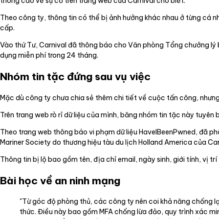
thông cáo về sự cố trên trang web của Carnival cho biết.
Theo công ty, thông tin có thể bị ảnh hưởng khác nhau ở từng cá nhâ
cấp.
Vào thứ Tư, Carnival đã thông báo cho Văn phòng Tổng chưởng lý 
dụng miễn phí trong 24 tháng.
Nhóm tin tặc đứng sau vụ việc
Mặc dù công ty chưa chia sẻ thêm chi tiết về cuộc tấn công, nhưng
Trên trang web rò rỉ dữ liệu của mình, băng nhóm tin tặc này tuyên 
Theo trang web thông báo vi phạm dữ liệu HaveIBeenPwned, đã phân t
Mariner Society do thương hiệu tàu du lịch Holland America của Ca
Thông tin bị lộ bao gồm tên, địa chỉ email, ngày sinh, giới tính, vị tr
Bài học về an ninh mạng
"Từ góc độ phòng thủ, các công ty nên coi khả năng chống lại 
thức. Điều này bao gồm MFA chống lừa đảo, quy trình xác min