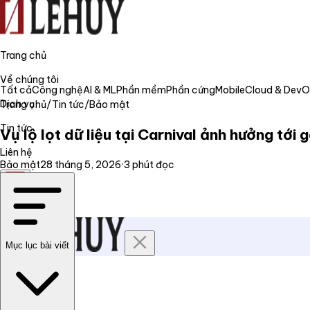
Trang chủ
Về chúng tôi
Tất cả
Công nghệ
AI & ML
Phần mềm
Phần cứng
Mobile
Cloud & Dev
Dịch vụ
Trang chủ
/
Tin tức
/
Bảo mật
Tin tức
Vụ lộ lọt dữ liệu tại Carnival ảnh hưởng tới 
Liên hệ
Bảo mật
28 tháng 5, 2026
·
3
phút đọc
VI
Mục lục bài viết
Trang chủ
Về chúng tôi