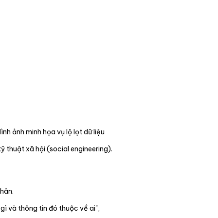
ình ảnh minh họa vụ lộ lọt dữ liệu
 thuật xã hội (social engineering).
nhân.
ì và thông tin đó thuộc về ai",