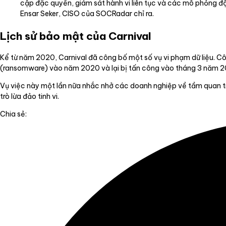
cập đặc quyền, giám sát hành vi liên tục và các mô phỏng đ
Ensar Seker, CISO của SOCRadar chỉ ra.
Lịch sử bảo mật của Carnival
Kể từ năm 2020, Carnival đã công bố một số vụ vi phạm dữ liệu. C
(ransomware) vào năm 2020 và lại bị tấn công vào tháng 3 năm 2
Vụ việc này một lần nữa nhắc nhở các doanh nghiệp về tầm quan tr
trò lừa đảo tinh vi.
Chia sẻ: