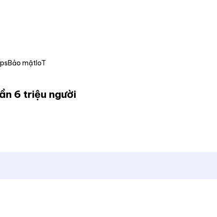
Ops
Bảo mật
IoT
gần 6 triệu người