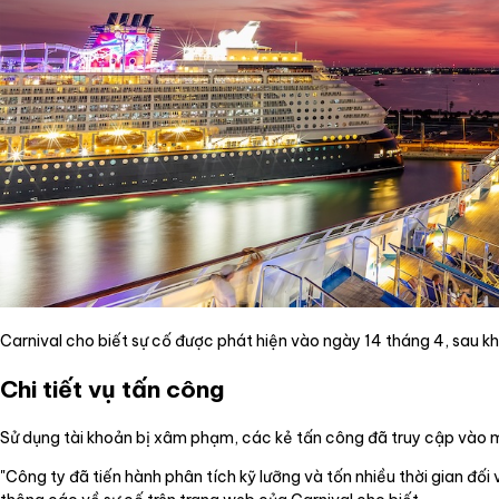
Carnival cho biết sự cố được phát hiện vào ngày 14 tháng 4, sau khi
Chi tiết vụ tấn công
Sử dụng tài khoản bị xâm phạm, các kẻ tấn công đã truy cập vào m
"Công ty đã tiến hành phân tích kỹ lưỡng và tốn nhiều thời gian đối