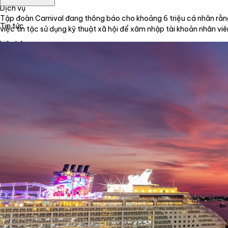
Dịch vụ
Tập đoàn Carnival đang thông báo cho khoảng 6 triệu cá nhân rằng
Tin tức
việc tin tặc sử dụng kỹ thuật xã hội để xâm nhập tài khoản nhân viê
Liên hệ
Tiếng Việt
English