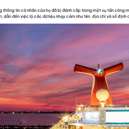
 thông tin cá nhân của họ đã bị đánh cắp trong một vụ tấn công m
n, dẫn đến việc lộ các dữ liệu nhạy cảm như tên, địa chỉ và số định 