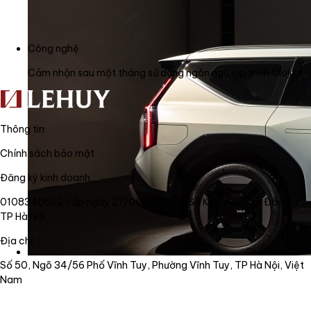
Công nghệ
Cảm nhận sau một tháng sử dụng ngôn ngữ lập trình Clojure
Thông tin
Chính sách bảo mật
Đăng ký kinh doanh
0108340562 cấp ngày 27/06/2018 bởi Sở Kế Hoạch và Đầu Tư
TP Hà Nội
Địa chỉ
Số 50, Ngõ 34/56 Phố Vĩnh Tuy, Phường Vĩnh Tuy, TP Hà Nội, Việt
Nam