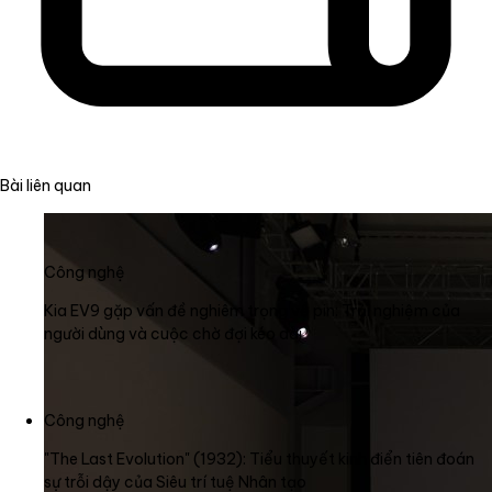
Bài liên quan
Công nghệ
Kia EV9 gặp vấn đề nghiêm trọng về pin: Trải nghiệm của
người dùng và cuộc chờ đợi kéo dài
Công nghệ
"The Last Evolution" (1932): Tiểu thuyết kinh điển tiên đoán
sự trỗi dậy của Siêu trí tuệ Nhân tạo