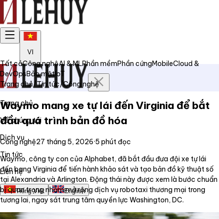
VI
Tất cả
Công nghệ
AI & ML
Phần mềm
Phần cứng
Mobile
Cloud &
DevOps
Bảo mật
IoT
Trang chủ
/
Tin tức
/
Công nghệ
Trang chủ
Waymo mang xe tự lái đến Virginia để bắt
đầu quá trình bản đồ hóa
Về chúng tôi
Dịch vụ
Công nghệ
27 tháng 5, 2026
·
5
phút đọc
Tin tức
Waymo, công ty con của Alphabet, đã bắt đầu đưa đội xe tự lái
đến bang Virginia để tiến hành khảo sát và tạo bản đồ kỹ thuật số
Liên hệ
tại Alexandria và Arlington. Động thái này được xem là bước chuẩn
bị quan trọng nhằm mở rộng dịch vụ robotaxi thương mại trong
Tiếng Việt
English
tương lai, ngay sát trung tâm quyền lực Washington, DC.