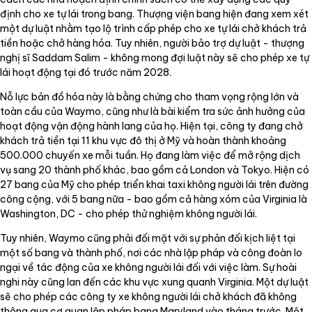
định cho xe tự lái trong bang. Thượng viện bang hiện đang xem xét
một dự luật nhằm tạo lộ trình cấp phép cho xe tự lái chở khách trả
tiền hoặc chở hàng hóa. Tuy nhiên, người bảo trợ dự luật - thượng
nghị sĩ Saddam Salim - không mong đợi luật này sẽ cho phép xe tự
lái hoạt động tại đó trước năm 2028.
Nỗ lực bản đồ hóa này là bằng chứng cho tham vọng rộng lớn và
toàn cầu của Waymo, cũng như là bài kiểm tra sức ảnh hưởng của
hoạt động vận động hành lang của họ. Hiện tại, công ty đang chở
khách trả tiền tại 11 khu vực đô thị ở Mỹ và hoàn thành khoảng
500.000 chuyến xe mỗi tuần. Họ đang làm việc để mở rộng dịch
vụ sang 20 thành phố khác, bao gồm cả London và Tokyo. Hiện có
27 bang của Mỹ cho phép triển khai taxi không người lái trên đường
công cộng, với 5 bang nữa - bao gồm cả hàng xóm của Virginia là
Washington, DC - cho phép thử nghiệm không người lái.
Tuy nhiên, Waymo cũng phải đối mặt với sự phản đối kịch liệt tại
một số bang và thành phố, nơi các nhà lập pháp và công đoàn lo
ngại về tác động của xe không người lái đối với việc làm. Sự hoài
nghi này cũng lan đến các khu vực xung quanh Virginia. Một dự luật
sẽ cho phép các công ty xe không người lái chở khách đã không
thông qua cơ quan lập pháp bang Maryland vào tháng trước. Một