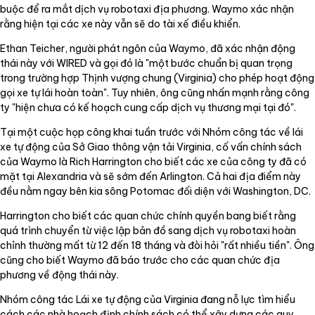
buộc để ra mắt dịch vụ robotaxi địa phương. Waymo xác nhận
rằng hiện tại các xe này vẫn sẽ do tài xế điều khiển.
Ethan Teicher, người phát ngôn của Waymo, đã xác nhận động
thái này với WIRED và gọi đó là "một bước chuẩn bị quan trọng
trong trường hợp Thịnh vượng chung (Virginia) cho phép hoạt động
gọi xe tự lái hoàn toàn". Tuy nhiên, ông cũng nhấn mạnh rằng công
ty "hiện chưa có kế hoạch cung cấp dịch vụ thương mại tại đó".
Tại một cuộc họp công khai tuần trước với Nhóm công tác về lái
xe tự động của Sở Giao thông vận tải Virginia, cố vấn chính sách
của Waymo là Rich Harrington cho biết các xe của công ty đã có
mặt tại Alexandria và sẽ sớm đến Arlington. Cả hai địa điểm này
đều nằm ngay bên kia sông Potomac đối diện với Washington, DC.
Harrington cho biết các quan chức chính quyền bang biết rằng
quá trình chuyển từ việc lập bản đồ sang dịch vụ robotaxi hoàn
chỉnh thường mất từ 12 đến 18 tháng và đòi hỏi "rất nhiều tiền". Ông
cũng cho biết Waymo đã báo trước cho các quan chức địa
phương về động thái này.
Nhóm công tác Lái xe tự động của Virginia đang nỗ lực tìm hiểu
cách các nhà hoạch định chính sách có thể xây dựng các quy