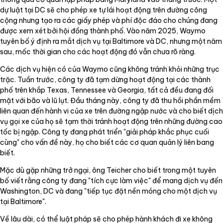
dự luật tại DC sẽ cho phép xe tự lái hoạt động trên đường công
cộng nhưng tạo ra các giấy phép và phí độc đáo cho chúng đang
được xem xét bởi hội đồng thành phố. Vào năm 2025, Waymo
tuyên bố ý định ra mắt dịch vụ tại Baltimore và DC, nhưng một năm
sau, mốc thời gian cho các hoạt động đó vẫn chưa rõ ràng.
Các dịch vụ hiện có của Waymo cũng không tránh khỏi những trục
trặc. Tuần trước, công ty đã tạm dừng hoạt động tại các thành
phố trên khắp Texas, Tennessee và Georgia, tất cả đều đang đối
mặt với bão và lũ lụt. Đầu tháng này, công ty đã thu hồi phần mềm
liên quan đến hành vi của xe trên đường ngập nước và cho biết dịch
vụ gọi xe của họ sẽ tạm thời tránh hoạt động trên những đường cao
tốc bị ngập. Công ty đang phát triển "giải pháp khắc phục cuối
cùng" cho vấn đề này, họ cho biết các cơ quan quản lý liên bang
biết.
Mặc dù gặp những trở ngại, ông Teicher cho biết trong một tuyên
bố viết rằng công ty đang "tích cực làm việc" để mang dịch vụ đến
Washington, DC và đang "tiếp tục đặt nền móng cho một dịch vụ
tại Baltimore".
Về lâu dài, có thể luật pháp sẽ cho phép hành khách đi xe không