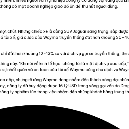
 nhiên, nhiều người vẫn tự hỏi liệu công ty có đang vội vàng quá khi
 không có một doanh nghiệp giao đồ ăn để thu hút người dùng.
ột chút. Những chiếc xe là dòng SUV Jaguar sang trọng, sắp được
 có tài xế, giá cước của Waymo truyền thống đắt hơn khoảng 30–40%
 chỉ đắt hơn khoảng 12–13% so với dịch vụ gọi xe truyền thống, th
g này. "Khi nói về kinh tế học, chúng tôi là một dịch vụ cao cấp
o sự nhất quán và an toàn của tài xế Waymo cũng như dịch vụ Way
p cao cấp, nhưng rõ ràng Waymo đang nhắm đến thành công đại chú
 nay, công ty đã huy động được 16 tỷ USD trong vòng gọi vốn do Dr
 công ty nghiêm túc trong việc nhắm đến những khách hàng trung t