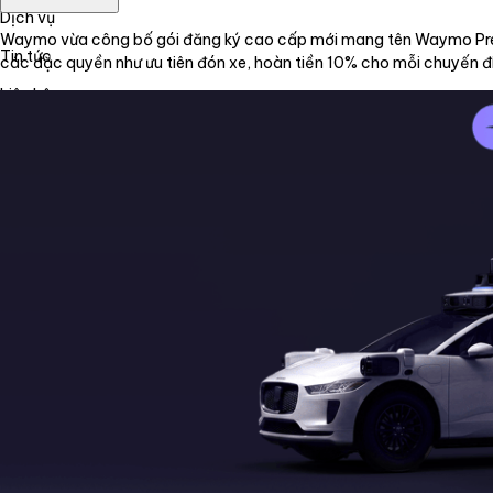
Dịch vụ
Waymo vừa công bố gói đăng ký cao cấp mới mang tên Waymo Prem
Tin tức
các đặc quyền như ưu tiên đón xe, hoàn tiền 10% cho mỗi chuyến đ
Liên hệ
Tiếng Việt
English