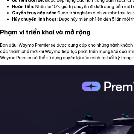
Ưu tiên đón xe:
Được xếp hạng cao hơn trong danh sách chờ
Hoàn tiền:
Nhận lại 10% giá trị chuyến đi dưới dạng tiền mặt 
Quyền truy cập sớm:
Được trải nghiệm dịch vụ robotaxi tại 
Hủy chuyến linh hoạt:
Được hủy miễn phí lên đến 5 lần mỗi t
Phạm vi triển khai và mở rộng
Ban đầu, Waymo Premier sẽ được cung cấp cho những hành khách đư
các thành phố mới khi Waymo tiếp tục phát triển mạng lưới của m
Waymo Premier có thể sử dụng quyền lợi của mình tại bất kỳ tron