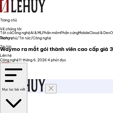
Trang chủ
Về chúng tôi
Tất cả
Công nghệ
AI & ML
Phần mềm
Phần cứng
Mobile
Cloud & Dev
Dịch vụ
Trang chủ
/
Tin tức
/
Công nghệ
Tin tức
Waymo ra mắt gói thành viên cao cấp giá 3
Liên hệ
Công nghệ
11 tháng 6, 2026
·
4
phút đọc
VI
Mục lục bài viết
Trang chủ
Về chúng tôi