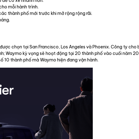
 để có xe nhanh hơn.
cho mỗi hành trình.
các thành phố mới trước khi mở rộng rộng rãi.
háng.
ợc chọn tại San Francisco, Los Angeles và Phoenix. Công ty cho b
ình; Waymo kỳ vọng sẽ hoạt động tại 20 thành phố vào cuối năm 20
g số 10 thành phố mà Waymo hiện đang vận hành.