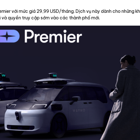
ier với mức giá 29,99 USD/tháng. Dịch vụ này dành cho những k
i và quyền truy cập sớm vào các thành phố mới.