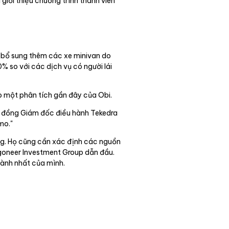
 giới thiệu chương trình thành viên
 bổ sung thêm các xe minivan do
 so với các dịch vụ có người lái
eo một phân tích gần đây của Obi.
," đồng Giám đốc điều hành Tekedra
mo."
ng. Họ cũng cần xác định các nguồn
agoneer Investment Group dẫn đầu.
hành nhất của mình.