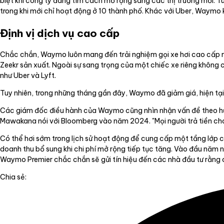
biệt khi công ty đang tìm cách mở rộng sang các thị trường mới. Tuy
trong khi mới chỉ hoạt động ở 10 thành phố. Khác với Uber, Waymo
Định vị dịch vụ cao cấp
Chắc chắn, Waymo luôn mang đến trải nghiệm gọi xe hơi cao cấp m
Zeekr sản xuất. Ngoài sự sang trọng của một chiếc xe riêng không
như Uber và Lyft.
Tuy nhiên, trong những tháng gần đây, Waymo đã giảm giá, hiện tại
Các giám đốc điều hành của Waymo cũng nhìn nhận vấn đề theo hướn
Mawakana nói với Bloomberg vào năm 2024. "Mọi người trả tiền ch
Có thể hơi sớm trong lịch sử hoạt động để cung cấp một tầng lớ
doanh thu bổ sung khi chi phí mở rộng tiếp tục tăng. Vào đầu năm
Waymo Premier chắc chắn sẽ gửi tín hiệu đến các nhà đầu tư rằng
Chia sẻ: