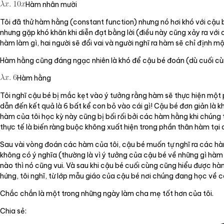
Hàm nhân mười
Tôi đã thử hàm hằng (constant function) nhưng nó hơi khó với cậu b
nhưng gặp khó khăn khi diễn đạt bằng lời (điều này cũng xảy ra với 
hàm làm gì, hai người sẽ đổi vai và người nghĩ ra hàm sẽ chỉ định 
Hàm hằng cũng đáng ngạc nhiên là khó để cậu bé đoán (dù cuối c
Hàm hằng
Tôi nghĩ cậu bé bị mắc kẹt vào ý tưởng rằng hàm sẽ thực hiện một p
dẫn đến kết quả là 6 bất kể con bỏ vào cái gì! Cậu bé đơn giản là k
hàm của tôi học kỳ này cũng bị bối rối bởi các hàm hằng khi chúng 
thực tế là biến ràng buộc không xuất hiện trong phần thân hàm tại al
Sau vài vòng đoán các hàm của tôi, cậu bé muốn tự nghĩ ra các hàm
không có ý nghĩa (thường là vì ý tưởng của cậu bé về những gì hàm 
nào thì nó cũng vui. Và sau khi cậu bé cuối cùng cũng hiểu được hà
hứng, tôi nghĩ, từ lớp mẫu giáo của cậu bé nơi chúng đang học về c
Chắc chắn là một trong những ngày làm cha mẹ tốt hơn của tôi.
Chia sẻ: