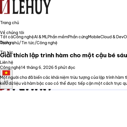
Trang chủ
Về chúng tôi
Tất cả
Công nghệ
AI & ML
Phần mềm
Phần cứng
Mobile
Cloud & Dev
Dịch vụ
Trang chủ
/
Tin tức
/
Công nghệ
Tin tức
Giải thích lập trình hàm cho một cậu bé sáu 
Liên hệ
Công nghệ
14 tháng 6, 2026
·
5
phút đọc
Một người cha đã biến các khái niệm trừu tượng của lập trình hàm th
VI
kiểu dữ liệu và hàm bậc cao có thể được tiếp cận một cách trực qu
Trang chủ
Về chúng tôi