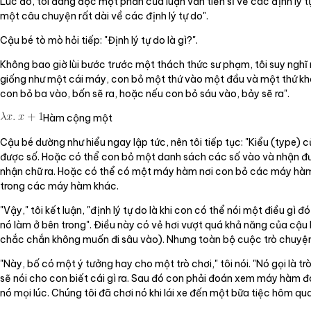
Lúc đó, tôi đang đọc một phần của luận văn tiến sĩ về các định lý t
một câu chuyện rất dài về các định lý tự do".
Cậu bé tò mò hỏi tiếp: "Định lý tự do là gì?".
Không bao giờ lùi bước trước một thách thức sư phạm, tôi suy nghĩ m
giống như một cái máy, con bỏ một thứ vào một đầu và một thứ khác 
con bỏ ba vào, bốn sẽ ra, hoặc nếu con bỏ sáu vào, bảy sẽ ra".
Hàm cộng một
Cậu bé dường như hiểu ngay lập tức, nên tôi tiếp tục: "Kiểu (type) 
được số. Hoặc có thể con bỏ một danh sách các số vào và nhận đượ
nhận chữ ra. Hoặc có thể có một máy hàm nơi con bỏ các máy hàm
trong các máy hàm khác.
"Vậy," tôi kết luận, "định lý tự do là khi con có thể nói một điều g
nó làm ở bên trong". Điều này có vẻ hơi vượt quá khả năng của cậu b
chắc chắn không muốn đi sâu vào). Nhưng toàn bộ cuộc trò chuyện
"Này, bố có một ý tưởng hay cho một trò chơi," tôi nói. "Nó gọi là
sẽ nói cho con biết cái gì ra. Sau đó con phải đoán xem máy hàm đó
nó mọi lúc. Chúng tôi đã chơi nó khi lái xe đến một bữa tiệc hôm q