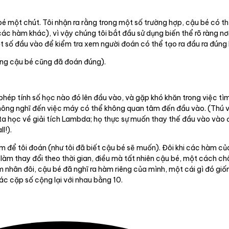
é một chút. Tôi nhận ra rằng trong một số trường hợp, cậu bé có th
các hàm khác), vì vậy chúng tôi bắt đầu sử dụng biến thể rõ ràng nơi
một số đầu vào để kiểm tra xem người đoán có thể tạo ra đầu ra đúng
ùng cậu bé cũng đã đoán đúng).
hép tính số học nào đó lên đầu vào, và gặp khó khăn trong việc tìm
hông nghĩ đến việc máy có thể không quan tâm đến đầu vào. (Thú vị là
ta học về giải tích Lambda; họ thực sự muốn thay thế đầu vào vào đ
l!).
 để tôi đoán (như tôi đã biết cậu bé sẽ muốn). Đôi khi các hàm của
làm thay đổi theo thời gian, điều mà tất nhiên cậu bé, một cách ch
m nhân đôi, cậu bé đã nghĩ ra hàm riêng của mình, một cái gì đó gi
ác cặp số cộng lại với nhau bằng 10.