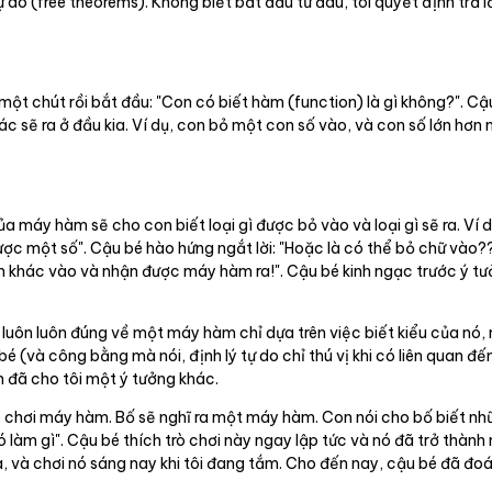
ự do (free theorems). Không biết bắt đầu từ đâu, tôi quyết định trả
ột chút rồi bắt đầu: "Con có biết hàm (function) là gì không?". Cậu 
sẽ ra ở đầu kia. Ví dụ, con bỏ một con số vào, và con số lớn hơn n
của máy hàm sẽ cho con biết loại gì được bỏ vào và loại gì sẽ ra. Ví
c một số". Cậu bé hào hứng ngắt lời: "Hoặc là có thể bỏ chữ vào??
 khác vào và nhận được máy hàm ra!". Cậu bé kinh ngạc trước ý t
ì đó luôn luôn đúng về một máy hàm chỉ dựa trên việc biết kiểu của nó
é (và công bằng mà nói, định lý tự do chỉ thú vị khi có liên quan đế
 đã cho tôi một ý tưởng khác.
 trò chơi máy hàm. Bố sẽ nghĩ ra một máy hàm. Con nói cho bố biết 
 làm gì". Cậu bé thích trò chơi này ngay lập tức và nó đã trở thành
ua, và chơi nó sáng nay khi tôi đang tắm. Cho đến nay, cậu bé đã đo