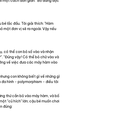
 lời một cách đơn giản: "Bố đang đọc
bé lắc đầu. Tôi giải thích: "Hàm
ó một đơn vị sẽ ra ngoài. Vậy nếu
 dụ, có thể con bỏ số vào và nhận
". "Đúng vậy! Có thể bỏ chữ vào và
ưởng về việc đưa các máy hàm vào
, nhưng con không biết gì về những gì
n đa hình - polymorphism - điều tôi
những thứ cần bỏ vào máy hàm, và bố
 một "cú hích" lớn; cậu bé muốn chơi
án đúng: