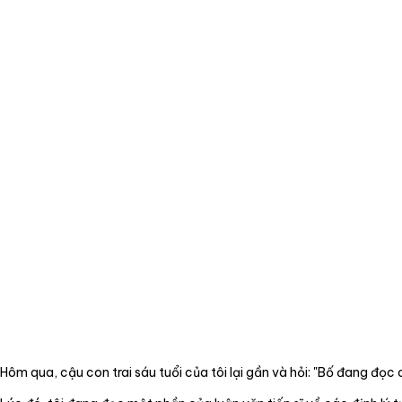
Dịch vụ
Tin tức
Liên hệ
Tiếng Việt
English
Hôm qua, cậu con trai sáu tuổi của tôi lại gần và hỏi: "Bố đang đọc c