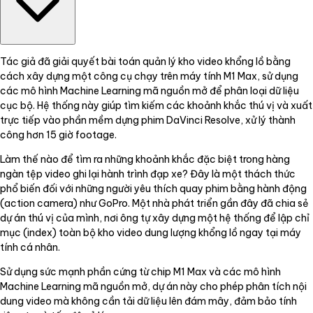
Tác giả đã giải quyết bài toán quản lý kho video khổng lồ bằng
cách xây dựng một công cụ chạy trên máy tính M1 Max, sử dụng
các mô hình Machine Learning mã nguồn mở để phân loại dữ liệu
cục bộ. Hệ thống này giúp tìm kiếm các khoảnh khắc thú vị và xuất
trực tiếp vào phần mềm dựng phim DaVinci Resolve, xử lý thành
công hơn 15 giờ footage.
Làm thế nào để tìm ra những khoảnh khắc đặc biệt trong hàng
ngàn tệp video ghi lại hành trình đạp xe? Đây là một thách thức
phổ biến đối với những người yêu thích quay phim bằng hành động
(action camera) như GoPro. Một nhà phát triển gần đây đã chia sẻ
dự án thú vị của mình, nơi ông tự xây dựng một hệ thống để lập chỉ
mục (index) toàn bộ kho video dung lượng khổng lồ ngay tại máy
tính cá nhân.
Sử dụng sức mạnh phần cứng từ chip M1 Max và các mô hình
Machine Learning mã nguồn mở, dự án này cho phép phân tích nội
dung video mà không cần tải dữ liệu lên đám mây, đảm bảo tính