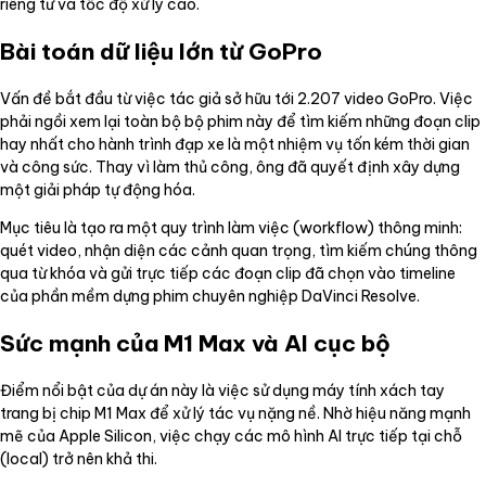
riêng tư và tốc độ xử lý cao.
Bài toán dữ liệu lớn từ GoPro
Vấn đề bắt đầu từ việc tác giả sở hữu tới 2.207 video GoPro. Việc
phải ngồi xem lại toàn bộ bộ phim này để tìm kiếm những đoạn clip
hay nhất cho hành trình đạp xe là một nhiệm vụ tốn kém thời gian
và công sức. Thay vì làm thủ công, ông đã quyết định xây dựng
một giải pháp tự động hóa.
Mục tiêu là tạo ra một quy trình làm việc (workflow) thông minh:
quét video, nhận diện các cảnh quan trọng, tìm kiếm chúng thông
qua từ khóa và gửi trực tiếp các đoạn clip đã chọn vào timeline
của phần mềm dựng phim chuyên nghiệp DaVinci Resolve.
Sức mạnh của M1 Max và AI cục bộ
Điểm nổi bật của dự án này là việc sử dụng máy tính xách tay
trang bị chip M1 Max để xử lý tác vụ nặng nề. Nhờ hiệu năng mạnh
mẽ của Apple Silicon, việc chạy các mô hình AI trực tiếp tại chỗ
(local) trở nên khả thi.