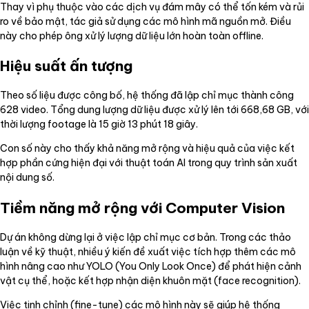
Thay vì phụ thuộc vào các dịch vụ đám mây có thể tốn kém và rủi
ro về bảo mật, tác giả sử dụng các mô hình mã nguồn mở. Điều
này cho phép ông xử lý lượng dữ liệu lớn hoàn toàn offline.
Hiệu suất ấn tượng
Theo số liệu được công bố, hệ thống đã lập chỉ mục thành công
628 video. Tổng dung lượng dữ liệu được xử lý lên tới 668,68 GB, với
thời lượng footage là 15 giờ 13 phút 18 giây.
Con số này cho thấy khả năng mở rộng và hiệu quả của việc kết
hợp phần cứng hiện đại với thuật toán AI trong quy trình sản xuất
nội dung số.
Tiềm năng mở rộng với Computer Vision
Dự án không dừng lại ở việc lập chỉ mục cơ bản. Trong các thảo
luận về kỹ thuật, nhiều ý kiến đề xuất việc tích hợp thêm các mô
hình nâng cao như YOLO (You Only Look Once) để phát hiện cảnh
vật cụ thể, hoặc kết hợp nhận diện khuôn mặt (face recognition).
Việc tinh chỉnh (fine-tune) các mô hình này sẽ giúp hệ thống