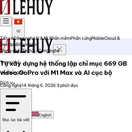
VI
Tất cả
Công nghệ
AI & ML
Phần mềm
Phần cứng
Mobile
Cloud &
DevOps
Bảo mật
IoT
Trang chủ
/
Tin tức
/
Công nghệ
Trang chủ
Tự xây dựng hệ thống lập chỉ mục 669 GB
video GoPro với M1 Max và AI cục bộ
Về chúng tôi
Dịch vụ
Công nghệ
14 tháng 6, 2026
·
3
phút đọc
Tin tức
Liên hệ
Tiếng Việt
English
Mục lục bài viết