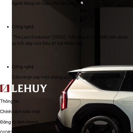
người dùng và cuộc chờ đợi kéo dài
Công nghệ
"The Last Evolution" (1932): Tiểu thuyết kinh điển tiên đoán
sự trỗi dậy của Siêu trí tuệ Nhân tạo
Công nghệ
Cảm nhận sau một tháng sử dụng ngôn ngữ lập trình Clojure
Thông tin
Chính sách bảo mật
Đăng ký kinh doanh
0108340562 cấp ngày 27/06/2018 bởi Sở Kế Hoạch và Đầu Tư